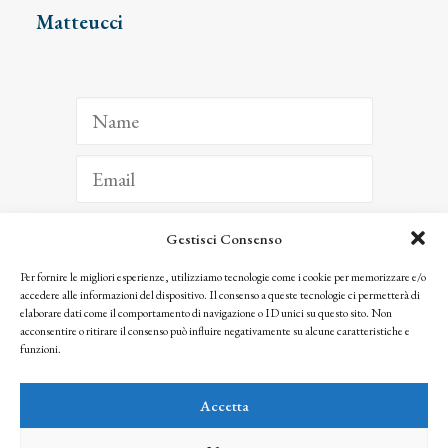
Matteucci
Gestisci Consenso
ISCRIVITI
Per fornire le migliori esperienze, utilizziamo tecnologie come i cookie per memorizzare e/o
accedere alle informazioni del dispositivo. Il consenso a queste tecnologie ci permetterà di
Facendo clic per iscriverti, riconosci che le tue informazioni saranno trattate
elaborare dati come il comportamento di navigazione o ID unici su questo sito. Non
seguendo la nostra
Privacy Policy
acconsentire o ritirare il consenso può influire negativamente su alcune caratteristiche e
© 2025 Istituto Matteucci. All right reserved
funzioni.
Nessuna parte di questo sito può essere riprodotta o trasmessa con qualsiasi mezzo senza
l’autorizzazione scritta dei proprietari dei diritti e dell’Istituto Matteucci
Accetta