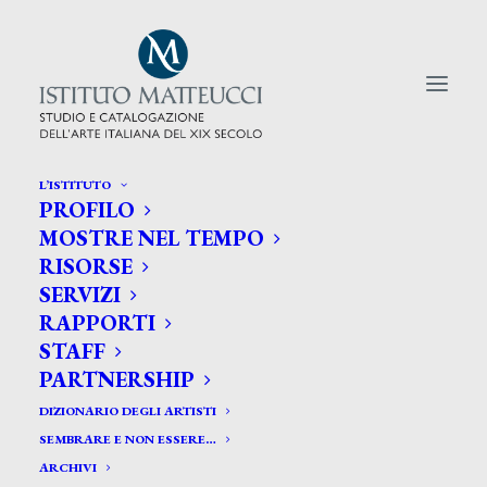
L’ISTITUTO
PROFILO
CERCA TRA GLI ARTISTI:
MOSTRE NEL TEMPO
RISORSE
Search
SERVIZI
for:
RAPPORTI
STAFF
PARTNERSHIP
DIZIONARIO DEGLI ARTISTI
SEMBRARE E NON ESSERE…
ARCHIVI