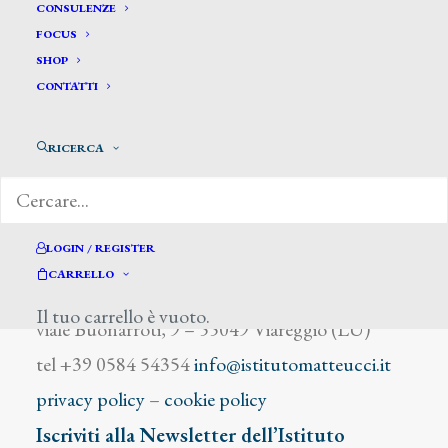
Bastianini Giovanni
CONSULENZE
FOCUS
SHOP
CONTATTI
RICERCA
DIZIONARIO DEGLI ARTISTI
LOGIN / REGISTER
CARRELLO
Istituto Matteucci
Il tuo carrello è vuoto.
viale Buonarroti, 9 – 55049 Viareggio (LU)
tel +39 0584 54354
info@istitutomatteucci.it
privacy policy
–
cookie policy
Iscriviti alla Newsletter dell’Istituto