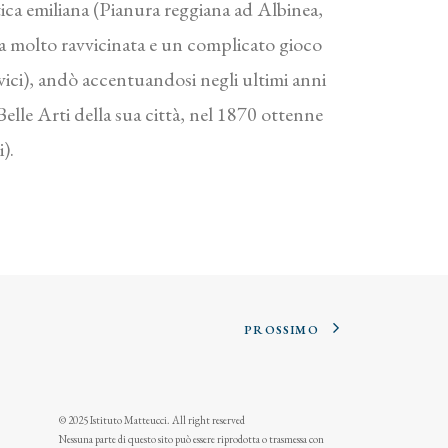
tica emiliana (Pianura reggiana ad Albinea,
ura molto ravvicinata e un complicato gioco
vici), andò accentuandosi negli ultimi anni
elle Arti della sua città, nel 1870 ottenne
).
PROSSIMO
© 2025 Istituto Matteucci. All right reserved
Nessuna parte di questo sito può essere riprodotta o trasmessa con