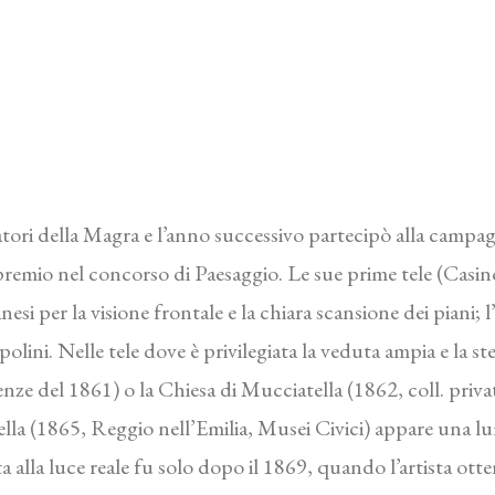
ori della Magra e l’anno successivo partecipò alla campagn
remio nel concorso di Paesaggio. Le sue prime tele (Casino 
si per la visione frontale e la chiara scansione dei piani; 
lini. Nelle tele dove è privilegiata la veduta ampia e la st
nze del 1861) o la Chiesa di Mucciatella (1862, coll. priva
ella (1865, Reggio nell’Emilia, Musei Civici) appare una lu
ta alla luce reale fu solo dopo il 1869, quando l’artista otte