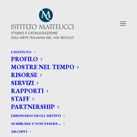
L’ISTITUTO
PROFILO
CERCA TRA GLI ARTISTI:
MOSTRE NEL TEMPO
RISORSE
Search
SERVIZI
for:
RAPPORTI
STAFF
PARTNERSHIP
DIZIONARIO DEGLI ARTISTI
SEMBRARE E NON ESSERE…
ARCHIVI