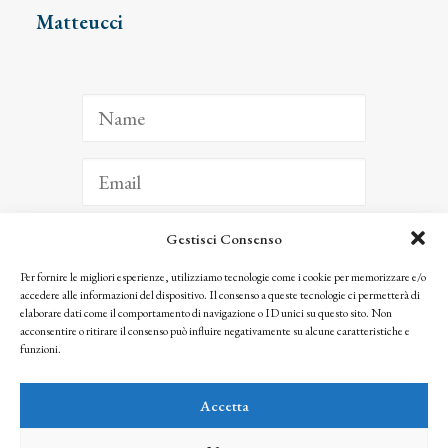
Matteucci
Gestisci Consenso
ISCRIVITI
Per fornire le migliori esperienze, utilizziamo tecnologie come i cookie per memorizzare e/o
accedere alle informazioni del dispositivo. Il consenso a queste tecnologie ci permetterà di
Facendo clic per iscriverti, riconosci che le tue informazioni saranno trattate
elaborare dati come il comportamento di navigazione o ID unici su questo sito. Non
seguendo la nostra
Privacy Policy
acconsentire o ritirare il consenso può influire negativamente su alcune caratteristiche e
© 2025 Istituto Matteucci. All right reserved
funzioni.
Nessuna parte di questo sito può essere riprodotta o trasmessa con qualsiasi mezzo senza
l’autorizzazione scritta dei proprietari dei diritti e dell’Istituto Matteucci
Accetta