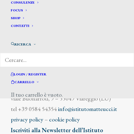
Beghè Davide
CONSULENZE
FOCUS
SHOP
CONTATTI
RICERCA
DIZIONARIO DEGLI ARTISTI
LOGIN / REGISTER
CARRELLO
Istituto Matteucci
Il tuo carrello è vuoto.
viale Buonarroti, 9 – 55049 Viareggio (LU)
tel +39 0584 54354
info@istitutomatteucci.it
privacy policy
–
cookie policy
Iscriviti alla Newsletter dell’Istituto