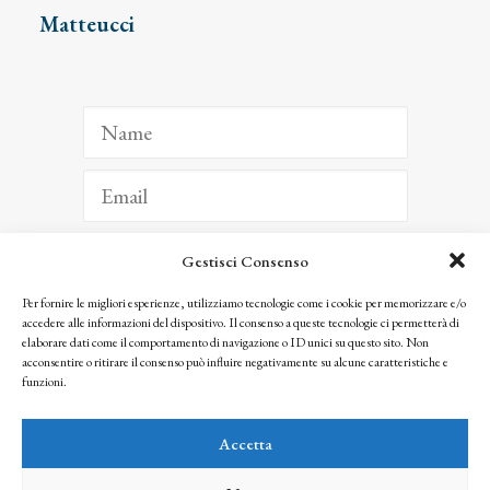
Matteucci
Gestisci Consenso
ISCRIVITI
Per fornire le migliori esperienze, utilizziamo tecnologie come i cookie per memorizzare e/o
accedere alle informazioni del dispositivo. Il consenso a queste tecnologie ci permetterà di
Facendo clic per iscriverti, riconosci che le tue informazioni saranno trattate
elaborare dati come il comportamento di navigazione o ID unici su questo sito. Non
seguendo la nostra
Privacy Policy
acconsentire o ritirare il consenso può influire negativamente su alcune caratteristiche e
© 2025 Istituto Matteucci. All right reserved
funzioni.
Nessuna parte di questo sito può essere riprodotta o trasmessa con qualsiasi mezzo senza
l’autorizzazione scritta dei proprietari dei diritti e dell’Istituto Matteucci
Accetta