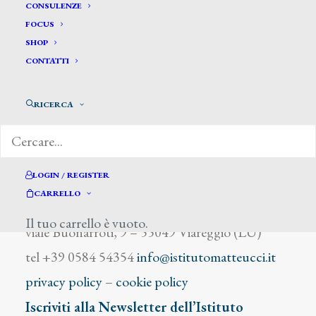
Bella P.
CONSULENZE
FOCUS
SHOP
CONTATTI
RICERCA
DIZIONARIO DEGLI ARTISTI
LOGIN / REGISTER
CARRELLO
Istituto Matteucci
Il tuo carrello è vuoto.
viale Buonarroti, 9 – 55049 Viareggio (LU)
tel +39 0584 54354
info@istitutomatteucci.it
privacy policy
–
cookie policy
Iscriviti alla Newsletter dell’Istituto