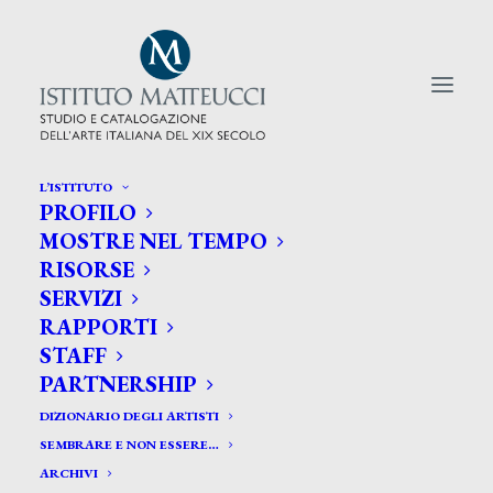
L’ISTITUTO
PROFILO
CERCA TRA GLI ARTISTI:
MOSTRE NEL TEMPO
RISORSE
Search
SERVIZI
for:
RAPPORTI
STAFF
PARTNERSHIP
DIZIONARIO DEGLI ARTISTI
SEMBRARE E NON ESSERE…
ARCHIVI