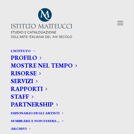
L’ISTITUTO
PROFILO
CERCA TRA GLI ARTISTI:
MOSTRE NEL TEMPO
RISORSE
Search
SERVIZI
for:
RAPPORTI
STAFF
PARTNERSHIP
DIZIONARIO DEGLI ARTISTI
SEMBRARE E NON ESSERE…
ARCHIVI