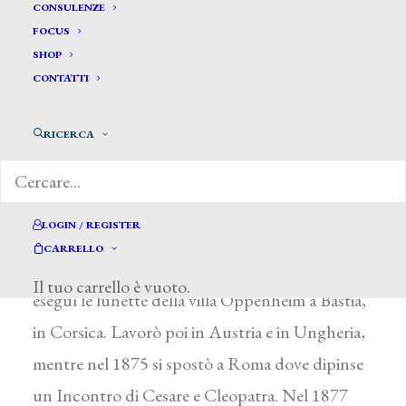
Bellandi Ernesto *
CONSULENZE
FOCUS
SHOP
BELLANDI ERNESTO
CONTATTI
Firenze 1842 – 1916
RICERCA
Dopo aver frequentato dal 1855 al 1859
l’Accademia di Firenze, si affermò come
decoratore e frescante. Eseguì un’Allegoria della
LOGIN / REGISTER
stampa nel Palazzo delle Assicurazioni in piazza
CARRELLO
della Signoria a Firenze e, fra il 1871 e il 1872,
Il tuo carrello è vuoto.
eseguì le lunette della villa Oppenheim a Bastia,
in Corsica. Lavorò poi in Austria e in Ungheria,
mentre nel 1875 si spostò a Roma dove dipinse
un Incontro di Cesare e Cleopatra. Nel 1877