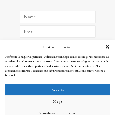
Gestisci Consenso
ISCRIVITI
Per fornire le migliori esperienze, utilizziamo tecnologie come i cookie per memorizzare e/o
accedere alle informazioni del dispositivo. Il consenso a queste tecnologie ci permetterà di
Facendo clic per iscriverti, riconosci che le tue informazioni saranno trattate
elaborare dati come il comportamento di navigazione o ID unici su questo sito. Non
seguendo la nostra
Privacy Policy
acconsentire o ritirare il consenso può influire negativamente su alcune caratteristiche e
© 2025 Istituto Matteucci. All right reserved
funzioni.
Nessuna parte di questo sito può essere riprodotta o trasmessa con qualsiasi mezzo senza
l’autorizzazione scritta dei proprietari dei diritti e dell’Istituto Matteucci
Accetta
Nega
Visualizza le preferenze
credits