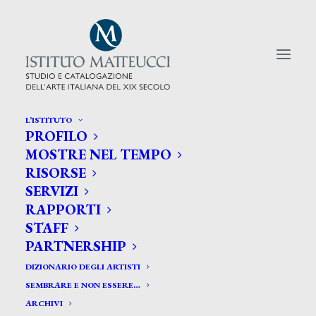
L’ISTITUTO
PROFILO
CERCA TRA GLI ARTISTI:
MOSTRE NEL TEMPO
RISORSE
Search
SERVIZI
for:
RAPPORTI
STAFF
PARTNERSHIP
DIZIONARIO DEGLI ARTISTI
SEMBRARE E NON ESSERE…
ARCHIVI