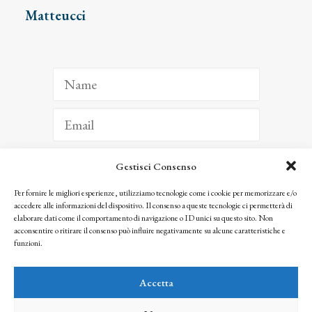
Matteucci
Gestisci Consenso
ISCRIVITI
Per fornire le migliori esperienze, utilizziamo tecnologie come i cookie per memorizzare e/o
accedere alle informazioni del dispositivo. Il consenso a queste tecnologie ci permetterà di
Facendo clic per iscriverti, riconosci che le tue informazioni saranno trattate
elaborare dati come il comportamento di navigazione o ID unici su questo sito. Non
seguendo la nostra
Privacy Policy
acconsentire o ritirare il consenso può influire negativamente su alcune caratteristiche e
© 2025 Istituto Matteucci. All right reserved
funzioni.
Nessuna parte di questo sito può essere riprodotta o trasmessa con qualsiasi mezzo senza
l’autorizzazione scritta dei proprietari dei diritti e dell’Istituto Matteucci
Accetta