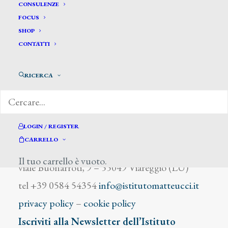
Belleni
CONSULENZE
FOCUS
SHOP
CONTATTI
RICERCA
DIZIONARIO DEGLI ARTISTI
LOGIN / REGISTER
CARRELLO
Istituto Matteucci
Il tuo carrello è vuoto.
viale Buonarroti, 9 – 55049 Viareggio (LU)
tel +39 0584 54354
info@istitutomatteucci.it
privacy policy
–
cookie policy
Iscriviti alla Newsletter dell’Istituto