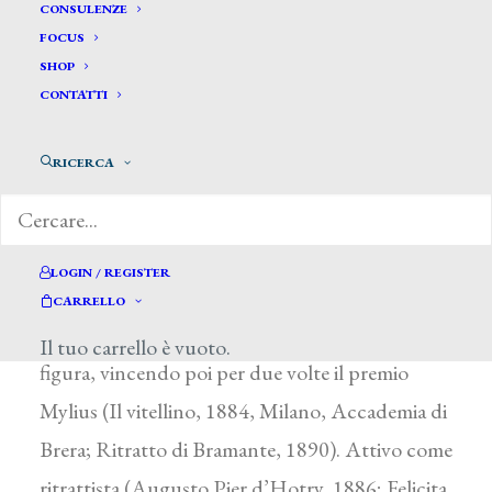
CONSULENZE
FOCUS
SHOP
CONTATTI
Beltrami Giovanni *
RICERCA
BELTRAMI GIOVANNI
Milano 1860 – 1926
LOGIN / REGISTER
Studiò con G. Bertini all’Accademia di Brera e
CARRELLO
iniziò a esporre dal 1881 studi di paesaggio e di
Il tuo carrello è vuoto.
figura, vincendo poi per due volte il premio
Mylius (Il vitellino, 1884, Milano, Accademia di
Brera; Ritratto di Bramante, 1890). Attivo come
ritrattista (Augusto Pier d’Hotry, 1886; Felicita