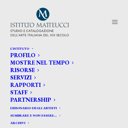
L’ISTITUTO
PROFILO
CERCA TRA GLI ARTISTI:
MOSTRE NEL TEMPO
RISORSE
Search
SERVIZI
for:
RAPPORTI
STAFF
PARTNERSHIP
DIZIONARIO DEGLI ARTISTI
SEMBRARE E NON ESSERE…
ARCHIVI