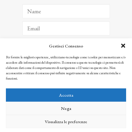
Gestisci Consenso
ISCRIVITI
Per fornire le migliori esperienze, utilizziamo tecnologie come i cookie per memorizzare e/o
accedere alle informazioni del dispositivo. Il consenso a queste tecnologie ci permetterà di
Facendo clic per iscriverti, riconosci che le tue informazioni saranno trattate
elaborare dati come il comportamento di navigazione o ID unici su questo sito. Non
seguendo la nostra
Privacy Policy
acconsentire o ritirare il consenso può influire negativamente su alcune caratteristiche e
© 2025 Istituto Matteucci. All right reserved
funzioni.
Nessuna parte di questo sito può essere riprodotta o trasmessa con qualsiasi mezzo senza
l’autorizzazione scritta dei proprietari dei diritti e dell’Istituto Matteucci
Accetta
Nega
Visualizza le preferenze
credits