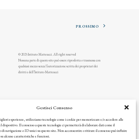
PROSSIMO
© 2025 Istituto Matteucci. All right reserved
Nessuna parte di questo sito può essere riprodotta o trasmessa con
qualsiasi mezzo senza l’autorizzazione scritta dei proprietari dei
diritti e dell’Istituto Matteucci
Gestisci Consenso
migliori esperienze, utilizziamo tecnologie come i cookie per memorizzare e/o accedere alle
l dispositivo. Il consenso a queste tecnologie ci permetterà di elaborare dati come il
i navigazione o ID unici su questo sito. Non acconsentire o ritirare il consenso può influire
u alcune caratteristiche e funzioni.