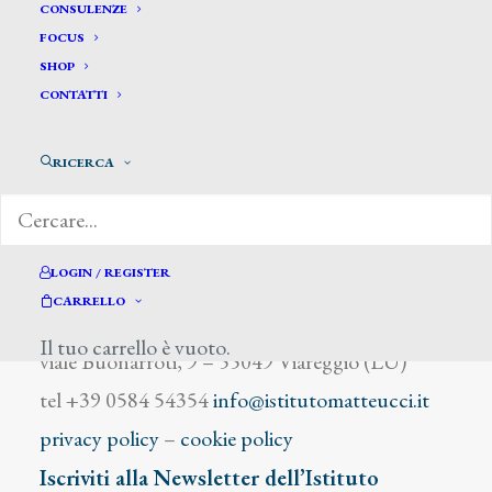
Benek
CONSULENZE
FOCUS
SHOP
CONTATTI
RICERCA
DIZIONARIO DEGLI ARTISTI
LOGIN / REGISTER
CARRELLO
Istituto Matteucci
Il tuo carrello è vuoto.
viale Buonarroti, 9 – 55049 Viareggio (LU)
tel +39 0584 54354
info@istitutomatteucci.it
privacy policy
–
cookie policy
Iscriviti alla Newsletter dell’Istituto