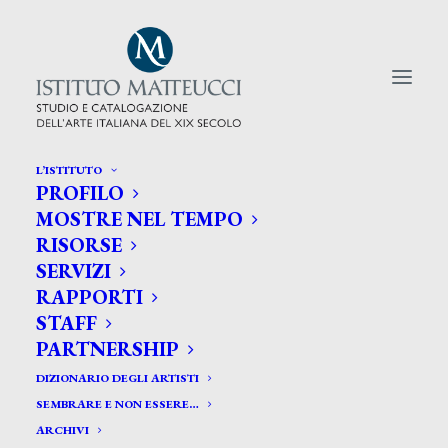
L’ISTITUTO
PROFILO
CERCA TRA GLI ARTISTI:
MOSTRE NEL TEMPO
RISORSE
Search
SERVIZI
for:
RAPPORTI
STAFF
PARTNERSHIP
DIZIONARIO DEGLI ARTISTI
SEMBRARE E NON ESSERE…
ARCHIVI