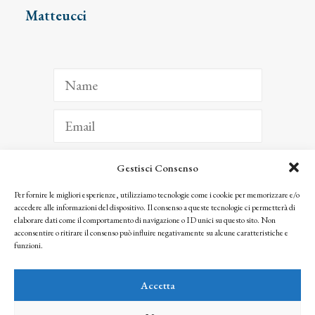
Matteucci
Gestisci Consenso
ISCRIVITI
Per fornire le migliori esperienze, utilizziamo tecnologie come i cookie per memorizzare e/o
accedere alle informazioni del dispositivo. Il consenso a queste tecnologie ci permetterà di
Facendo clic per iscriverti, riconosci che le tue informazioni saranno trattate
elaborare dati come il comportamento di navigazione o ID unici su questo sito. Non
seguendo la nostra
Privacy Policy
acconsentire o ritirare il consenso può influire negativamente su alcune caratteristiche e
© 2025 Istituto Matteucci. All right reserved
funzioni.
Nessuna parte di questo sito può essere riprodotta o trasmessa con qualsiasi mezzo senza
l’autorizzazione scritta dei proprietari dei diritti e dell’Istituto Matteucci
Accetta