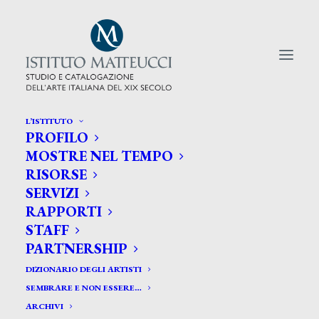
L’ISTITUTO
PROFILO
CERCA TRA GLI ARTISTI:
MOSTRE NEL TEMPO
RISORSE
Search
SERVIZI
for:
RAPPORTI
STAFF
PARTNERSHIP
DIZIONARIO DEGLI ARTISTI
SEMBRARE E NON ESSERE…
ARCHIVI