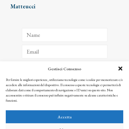
Matteucci
Gestisci Consenso
ISCRIVITI
Per fornire le migliori esperienze, utilizziamo tecnologie come i cookie per memorizzare e/o
accedere alle informazioni del dispositivo. Il consenso a queste tecnologie ci permetterà di
Facendo clic per iscriverti, riconosci che le tue informazioni saranno trattate
elaborare dati come il comportamento di navigazione o ID unici su questo sito. Non
seguendo la nostra
Privacy Policy
acconsentire o ritirare il consenso può influire negativamente su alcune caratteristiche e
© 2025 Istituto Matteucci. All right reserved
funzioni.
Nessuna parte di questo sito può essere riprodotta o trasmessa con qualsiasi mezzo senza
l’autorizzazione scritta dei proprietari dei diritti e dell’Istituto Matteucci
Accetta