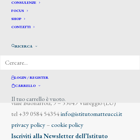
Beneta
CONSULENZE
FOCUS
SHOP
CONTATTI
RICERCA
DIZIONARIO DEGLI ARTISTI
LOGIN / REGISTER
CARRELLO
Istituto Matteucci
Il tuo carrello è vuoto.
viale Buonarroti, 9 – 55049 Viareggio (LU)
tel +39 0584 54354
info@istitutomatteucci.it
privacy policy
–
cookie policy
Iscriviti alla Newsletter dell’Istituto