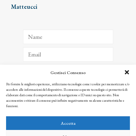
Matteucci
Gestisci Consenso
ISCRIVITI
Per fornire le migliori esperienze, utilizziamo tecnologie come i cookie per memorizzare e/o
accedere alle informazioni del dispositivo. Il consenso a queste tecnologie ci permetterà di
Facendo clic per iscriverti, riconosci che le tue informazioni saranno trattate
elaborare dati come il comportamento di navigazione o ID unici su questo sito. Non
seguendo la nostra
Privacy Policy
acconsentire o ritirare il consenso può influire negativamente su alcune caratteristiche e
© 2025 Istituto Matteucci. All right reserved
funzioni.
Nessuna parte di questo sito può essere riprodotta o trasmessa con qualsiasi mezzo senza
l’autorizzazione scritta dei proprietari dei diritti e dell’Istituto Matteucci
Accetta