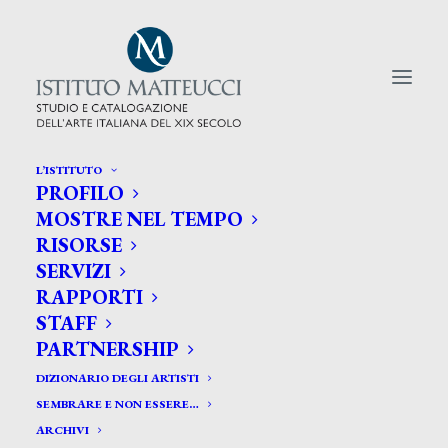
L’ISTITUTO
PROFILO
CERCA TRA GLI ARTISTI:
MOSTRE NEL TEMPO
RISORSE
Search
SERVIZI
for:
RAPPORTI
STAFF
PARTNERSHIP
DIZIONARIO DEGLI ARTISTI
SEMBRARE E NON ESSERE…
ARCHIVI