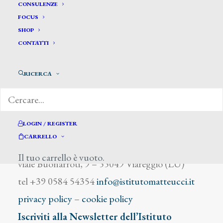
Bentivegna
CONSULENZE
FOCUS
SHOP
CONTATTI
RICERCA
DIZIONARIO DEGLI ARTISTI
LOGIN / REGISTER
CARRELLO
Istituto Matteucci
Il tuo carrello è vuoto.
viale Buonarroti, 9 – 55049 Viareggio (LU)
tel +39 0584 54354
info@istitutomatteucci.it
privacy policy
–
cookie policy
Iscriviti alla Newsletter dell’Istituto