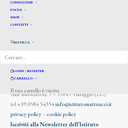
Benvenuti Giuseppe
CONSULENZE
FOCUS
SHOP
CONTATTI
RICERCA
DIZIONARIO DEGLI ARTISTI
LOGIN / REGISTER
CARRELLO
Istituto Matteucci
Il tuo carrello è vuoto.
viale Buonarroti, 9 – 55049 Viareggio (LU)
tel +39 0584 54354
info@istitutomatteucci.it
privacy policy
–
cookie policy
Iscriviti alla Newsletter dell’Istituto