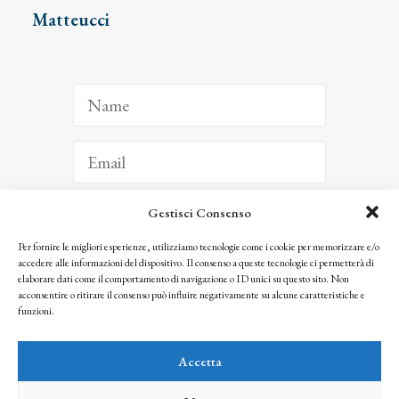
Matteucci
Gestisci Consenso
ISCRIVITI
Per fornire le migliori esperienze, utilizziamo tecnologie come i cookie per memorizzare e/o
accedere alle informazioni del dispositivo. Il consenso a queste tecnologie ci permetterà di
Facendo clic per iscriverti, riconosci che le tue informazioni saranno trattate
elaborare dati come il comportamento di navigazione o ID unici su questo sito. Non
seguendo la nostra
Privacy Policy
acconsentire o ritirare il consenso può influire negativamente su alcune caratteristiche e
© 2025 Istituto Matteucci. All right reserved
funzioni.
Nessuna parte di questo sito può essere riprodotta o trasmessa con qualsiasi mezzo senza
l’autorizzazione scritta dei proprietari dei diritti e dell’Istituto Matteucci
Accetta