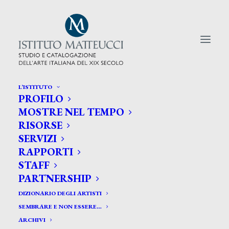
L’ISTITUTO
PROFILO
CERCA TRA GLI ARTISTI:
MOSTRE NEL TEMPO
RISORSE
Search
SERVIZI
for:
RAPPORTI
STAFF
PARTNERSHIP
DIZIONARIO DEGLI ARTISTI
SEMBRARE E NON ESSERE…
ARCHIVI