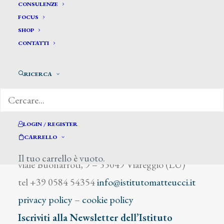
Beretta Petrus-Augustus
CONSULENZE
FOCUS
SHOP
CONTATTI
RICERCA
DIZIONARIO DEGLI ARTISTI
LOGIN / REGISTER
CARRELLO
Istituto Matteucci
Il tuo carrello è vuoto.
viale Buonarroti, 9 – 55049 Viareggio (LU)
tel +39 0584 54354
info@istitutomatteucci.it
privacy policy
–
cookie policy
Iscriviti alla Newsletter dell’Istituto