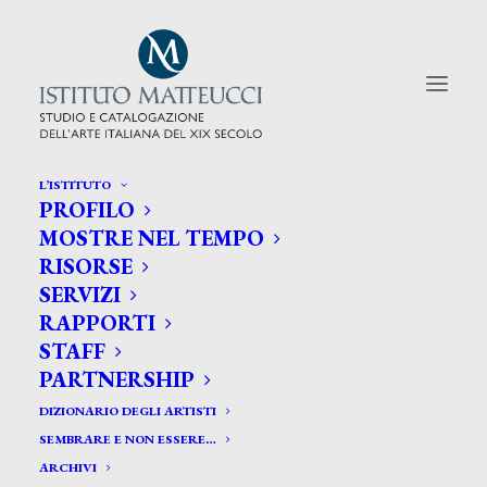
L’ISTITUTO
PROFILO
CERCA TRA GLI ARTISTI:
MOSTRE NEL TEMPO
RISORSE
Search
SERVIZI
for:
RAPPORTI
STAFF
PARTNERSHIP
DIZIONARIO DEGLI ARTISTI
SEMBRARE E NON ESSERE…
ARCHIVI