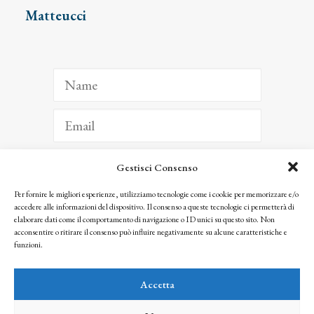
Matteucci
Gestisci Consenso
ISCRIVITI
Per fornire le migliori esperienze, utilizziamo tecnologie come i cookie per memorizzare e/o
accedere alle informazioni del dispositivo. Il consenso a queste tecnologie ci permetterà di
Facendo clic per iscriverti, riconosci che le tue informazioni saranno trattate
elaborare dati come il comportamento di navigazione o ID unici su questo sito. Non
seguendo la nostra
Privacy Policy
acconsentire o ritirare il consenso può influire negativamente su alcune caratteristiche e
© 2025 Istituto Matteucci. All right reserved
funzioni.
Nessuna parte di questo sito può essere riprodotta o trasmessa con qualsiasi mezzo senza
l’autorizzazione scritta dei proprietari dei diritti e dell’Istituto Matteucci
Accetta