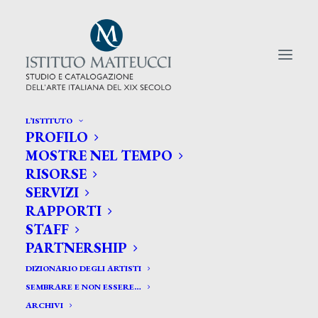
L’ISTITUTO
PROFILO
CERCA TRA GLI ARTISTI:
MOSTRE NEL TEMPO
RISORSE
Search
SERVIZI
for:
RAPPORTI
STAFF
PARTNERSHIP
DIZIONARIO DEGLI ARTISTI
SEMBRARE E NON ESSERE…
ARCHIVI