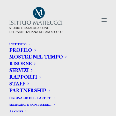
L’ISTITUTO
PROFILO
CERCA TRA GLI ARTISTI:
MOSTRE NEL TEMPO
RISORSE
Search
SERVIZI
for:
RAPPORTI
STAFF
PARTNERSHIP
DIZIONARIO DEGLI ARTISTI
SEMBRARE E NON ESSERE…
ARCHIVI