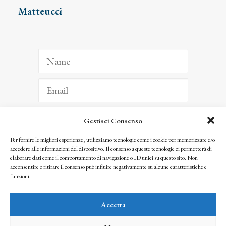
Matteucci
Gestisci Consenso
ISCRIVITI
Per fornire le migliori esperienze, utilizziamo tecnologie come i cookie per memorizzare e/o
accedere alle informazioni del dispositivo. Il consenso a queste tecnologie ci permetterà di
Facendo clic per iscriverti, riconosci che le tue informazioni saranno trattate
elaborare dati come il comportamento di navigazione o ID unici su questo sito. Non
seguendo la nostra
Privacy Policy
acconsentire o ritirare il consenso può influire negativamente su alcune caratteristiche e
© 2025 Istituto Matteucci. All right reserved
funzioni.
Nessuna parte di questo sito può essere riprodotta o trasmessa con qualsiasi mezzo senza
l’autorizzazione scritta dei proprietari dei diritti e dell’Istituto Matteucci
Accetta