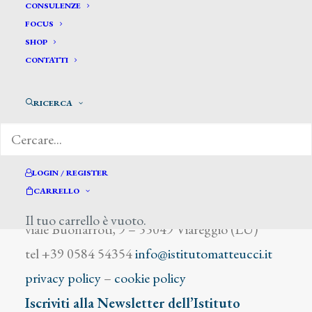
Berkwski
CONSULENZE
FOCUS
SHOP
CONTATTI
RICERCA
DIZIONARIO DEGLI ARTISTI
LOGIN / REGISTER
CARRELLO
Istituto Matteucci
Il tuo carrello è vuoto.
viale Buonarroti, 9 – 55049 Viareggio (LU)
tel +39 0584 54354
info@istitutomatteucci.it
privacy policy
–
cookie policy
Iscriviti alla Newsletter dell’Istituto