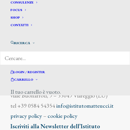
Berra Giovanni Battista
CONSULENZE
FOCUS
SHOP
CONTATTI
RICERCA
DIZIONARIO DEGLI ARTISTI
LOGIN / REGISTER
CARRELLO
Istituto Matteucci
Il tuo carrello è vuoto.
viale Buonarroti, 9 – 55049 Viareggio (LU)
tel +39 0584 54354
info@istitutomatteucci.it
privacy policy
–
cookie policy
Iscriviti alla Newsletter dell’Istituto