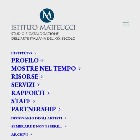
L’ISTITUTO
PROFILO
CERCA TRA GLI ARTISTI:
MOSTRE NEL TEMPO
RISORSE
Search
SERVIZI
for:
RAPPORTI
STAFF
PARTNERSHIP
DIZIONARIO DEGLI ARTISTI
SEMBRARE E NON ESSERE…
ARCHIVI