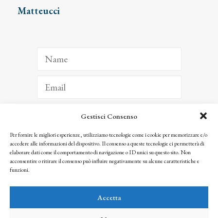
Matteucci
Gestisci Consenso
ISCRIVITI
Per fornire le migliori esperienze, utilizziamo tecnologie come i cookie per memorizzare e/o
accedere alle informazioni del dispositivo. Il consenso a queste tecnologie ci permetterà di
Facendo clic per iscriverti, riconosci che le tue informazioni saranno trattate
elaborare dati come il comportamento di navigazione o ID unici su questo sito. Non
seguendo la nostra
Privacy Policy
acconsentire o ritirare il consenso può influire negativamente su alcune caratteristiche e
© 2025 Istituto Matteucci. All right reserved
funzioni.
Nessuna parte di questo sito può essere riprodotta o trasmessa con qualsiasi mezzo senza
l’autorizzazione scritta dei proprietari dei diritti e dell’Istituto Matteucci
Accetta