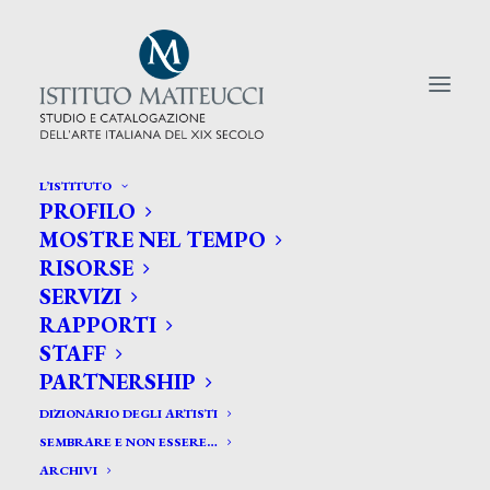
L’ISTITUTO
PROFILO
CERCA TRA GLI ARTISTI:
MOSTRE NEL TEMPO
RISORSE
Search
SERVIZI
for:
RAPPORTI
STAFF
PARTNERSHIP
DIZIONARIO DEGLI ARTISTI
SEMBRARE E NON ESSERE…
ARCHIVI