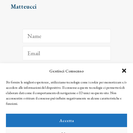
Matteucci
Gestisci Consenso
ISCRIVITI
Per fornire le migliori esperienze, utilizziamo tecnologie come i cookie per memorizzare e/o
accedere alle informazioni del dispositivo. Il consenso a queste tecnologie ci permetterà di
Facendo clic per iscriverti, riconosci che le tue informazioni saranno trattate
elaborare dati come il comportamento di navigazione o ID unici su questo sito. Non
seguendo la nostra
Privacy Policy
acconsentire o ritirare il consenso può influire negativamente su alcune caratteristiche e
© 2025 Istituto Matteucci. All right reserved
funzioni.
Nessuna parte di questo sito può essere riprodotta o trasmessa con qualsiasi mezzo senza
l’autorizzazione scritta dei proprietari dei diritti e dell’Istituto Matteucci
Accetta