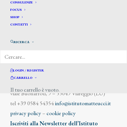
Bersano S.
CONSULENZE
FOCUS
SHOP
CONTATTI
RICERCA
DIZIONARIO DEGLI ARTISTI
LOGIN / REGISTER
CARRELLO
Istituto Matteucci
Il tuo carrello è vuoto.
viale Buonarroti, 9 – 55049 Viareggio (LU)
tel +39 0584 54354
info@istitutomatteucci.it
privacy policy
–
cookie policy
Iscriviti alla Newsletter dell’Istituto