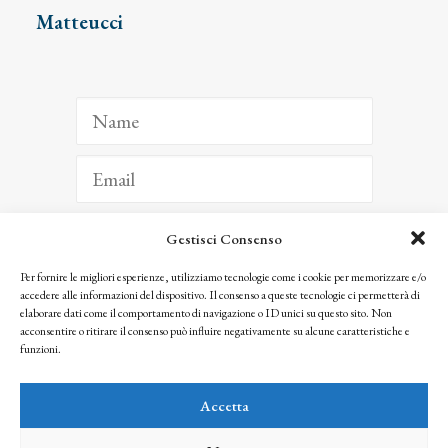
Matteucci
Gestisci Consenso
ISCRIVITI
Per fornire le migliori esperienze, utilizziamo tecnologie come i cookie per memorizzare e/o
accedere alle informazioni del dispositivo. Il consenso a queste tecnologie ci permetterà di
Facendo clic per iscriverti, riconosci che le tue informazioni saranno trattate
elaborare dati come il comportamento di navigazione o ID unici su questo sito. Non
seguendo la nostra
Privacy Policy
acconsentire o ritirare il consenso può influire negativamente su alcune caratteristiche e
© 2025 Istituto Matteucci. All right reserved
funzioni.
Nessuna parte di questo sito può essere riprodotta o trasmessa con qualsiasi mezzo senza
l’autorizzazione scritta dei proprietari dei diritti e dell’Istituto Matteucci
Accetta