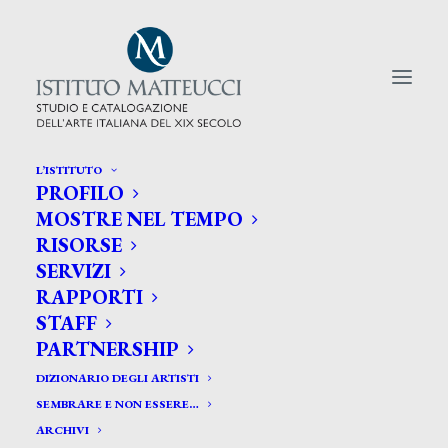
L’ISTITUTO
PROFILO
CERCA TRA GLI ARTISTI:
MOSTRE NEL TEMPO
RISORSE
Search
SERVIZI
for:
RAPPORTI
STAFF
PARTNERSHIP
DIZIONARIO DEGLI ARTISTI
SEMBRARE E NON ESSERE…
ARCHIVI