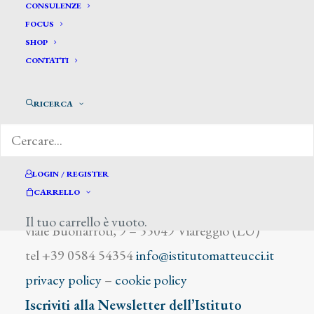
Bertolucci Di Vecchio Giorgina
CONSULENZE
FOCUS
SHOP
CONTATTI
RICERCA
DIZIONARIO DEGLI ARTISTI
LOGIN / REGISTER
CARRELLO
Istituto Matteucci
Il tuo carrello è vuoto.
viale Buonarroti, 9 – 55049 Viareggio (LU)
tel +39 0584 54354
info@istitutomatteucci.it
privacy policy
–
cookie policy
Iscriviti alla Newsletter dell’Istituto