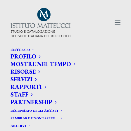
L’ISTITUTO
PROFILO
CERCA TRA GLI ARTISTI:
MOSTRE NEL TEMPO
RISORSE
Search
SERVIZI
for:
RAPPORTI
STAFF
PARTNERSHIP
DIZIONARIO DEGLI ARTISTI
SEMBRARE E NON ESSERE…
ARCHIVI