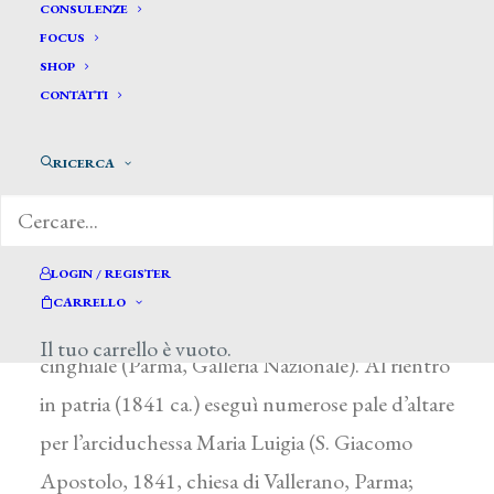
Beseghi Cesare*
CONSULENZE
FOCUS
SHOP
BESEGHI CESARE
CONTATTI
Parma 1814 ca. – 1882
RICERCA
Nel 1838 vinse il premio annuale all’Accademia
parmense con l’Apollo che sostiene Giacinto
morente (Parma, Galleria Nazionale) che gli
LOGIN / REGISTER
valse il pensionato a Roma; di qui inviò, fra gli
CARRELLO
altri, un saggio con Meleagro con la testa di
Il tuo carrello è vuoto.
cinghiale (Parma, Galleria Nazionale). Al rientro
in patria (1841 ca.) eseguì numerose pale d’altare
per l’arciduchessa Maria Luigia (S. Giacomo
Apostolo, 1841, chiesa di Vallerano, Parma;