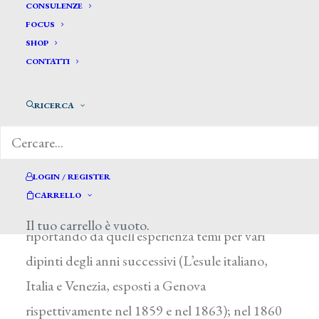
Betti Natale *
CONSULENZE
FOCUS
SHOP
BETTI NATALE
CONTATTI
Livorno 1826 – 1888
RICERCA
Allievo di G. Baldini a Livorno, studiò a Roma
con T. Minardi e poi all’Accademia di Firenze
con G. Bezzuoli e B. Servolini. Esordì a Firenze
LOGIN / REGISTER
nel 1846 con un San Giovanni Battista. Nel
CARRELLO
1848 combattè a Goito e a Curtatone
Il tuo carrello è vuoto.
riportando da quell’esperienza temi per vari
dipinti degli anni successivi (L’esule italiano,
Italia e Venezia, esposti a Genova
rispettivamente nel 1859 e nel 1863); nel 1860