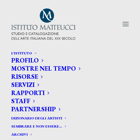
L’ISTITUTO
PROFILO
CERCA TRA GLI ARTISTI:
MOSTRE NEL TEMPO
RISORSE
Search
SERVIZI
for:
RAPPORTI
STAFF
PARTNERSHIP
DIZIONARIO DEGLI ARTISTI
SEMBRARE E NON ESSERE…
ARCHIVI