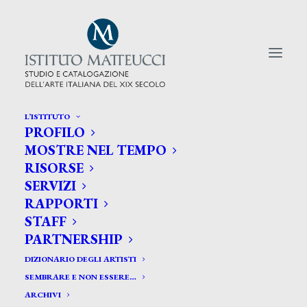
L’ISTITUTO
PROFILO
CERCA TRA GLI ARTISTI:
MOSTRE NEL TEMPO
RISORSE
Search
SERVIZI
for:
RAPPORTI
STAFF
PARTNERSHIP
DIZIONARIO DEGLI ARTISTI
SEMBRARE E NON ESSERE…
ARCHIVI