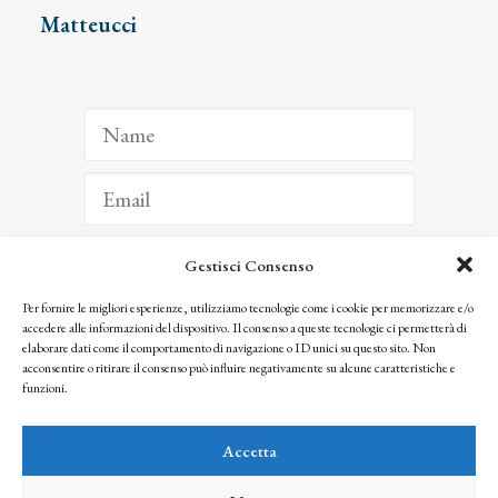
Matteucci
Gestisci Consenso
ISCRIVITI
Per fornire le migliori esperienze, utilizziamo tecnologie come i cookie per memorizzare e/o
accedere alle informazioni del dispositivo. Il consenso a queste tecnologie ci permetterà di
Facendo clic per iscriverti, riconosci che le tue informazioni saranno trattate
elaborare dati come il comportamento di navigazione o ID unici su questo sito. Non
seguendo la nostra
Privacy Policy
acconsentire o ritirare il consenso può influire negativamente su alcune caratteristiche e
© 2025 Istituto Matteucci. All right reserved
funzioni.
Nessuna parte di questo sito può essere riprodotta o trasmessa con qualsiasi mezzo senza
l’autorizzazione scritta dei proprietari dei diritti e dell’Istituto Matteucci
Accetta