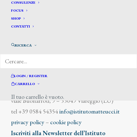
Beurlin Guglielmo
CONSULENZE
FOCUS
SHOP
CONTATTI
RICERCA
DIZIONARIO DEGLI ARTISTI
LOGIN / REGISTER
CARRELLO
Istituto Matteucci
Il tuo carrello è vuoto.
viale Buonarroti, 9 – 55049 Viareggio (LU)
tel +39 0584 54354
info@istitutomatteucci.it
privacy policy
–
cookie policy
Iscriviti alla Newsletter dell’Istituto