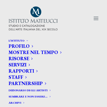
L’ISTITUTO
PROFILO
CERCA TRA GLI ARTISTI:
MOSTRE NEL TEMPO
RISORSE
Search
SERVIZI
for:
RAPPORTI
STAFF
PARTNERSHIP
DIZIONARIO DEGLI ARTISTI
SEMBRARE E NON ESSERE…
ARCHIVI