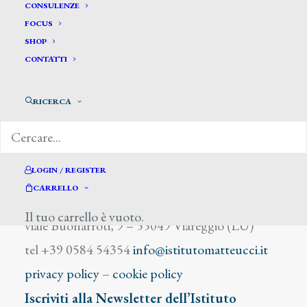
Biagini Alfredo
CONSULENZE
FOCUS
SHOP
CONTATTI
RICERCA
DIZIONARIO DEGLI ARTISTI
LOGIN / REGISTER
CARRELLO
Istituto Matteucci
Il tuo carrello è vuoto.
viale Buonarroti, 9 – 55049 Viareggio (LU)
tel +39 0584 54354
info@istitutomatteucci.it
privacy policy
–
cookie policy
Iscriviti alla Newsletter dell’Istituto