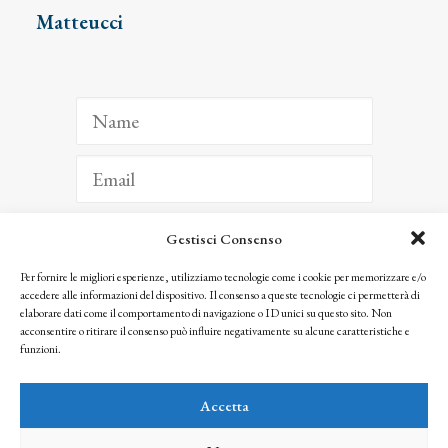
Matteucci
Gestisci Consenso
ISCRIVITI
Per fornire le migliori esperienze, utilizziamo tecnologie come i cookie per memorizzare e/o
accedere alle informazioni del dispositivo. Il consenso a queste tecnologie ci permetterà di
Facendo clic per iscriverti, riconosci che le tue informazioni saranno trattate
elaborare dati come il comportamento di navigazione o ID unici su questo sito. Non
seguendo la nostra
Privacy Policy
acconsentire o ritirare il consenso può influire negativamente su alcune caratteristiche e
© 2025 Istituto Matteucci. All right reserved
funzioni.
Nessuna parte di questo sito può essere riprodotta o trasmessa con qualsiasi mezzo senza
l’autorizzazione scritta dei proprietari dei diritti e dell’Istituto Matteucci
Accetta