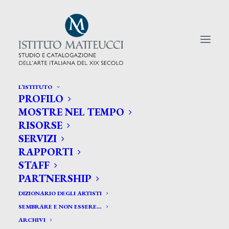
L’ISTITUTO
PROFILO
CERCA TRA GLI ARTISTI:
MOSTRE NEL TEMPO
RISORSE
Search
SERVIZI
for:
RAPPORTI
STAFF
PARTNERSHIP
DIZIONARIO DEGLI ARTISTI
SEMBRARE E NON ESSERE…
ARCHIVI