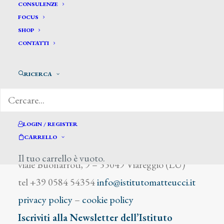
Bianchi Amedeo
CONSULENZE
FOCUS
SHOP
CONTATTI
RICERCA
DIZIONARIO DEGLI ARTISTI
LOGIN / REGISTER
CARRELLO
Istituto Matteucci
Il tuo carrello è vuoto.
viale Buonarroti, 9 – 55049 Viareggio (LU)
tel +39 0584 54354
info@istitutomatteucci.it
privacy policy
–
cookie policy
Iscriviti alla Newsletter dell’Istituto