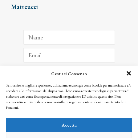
Matteucci
Gestisci Consenso
ISCRIVITI
Per fornire le migliori esperienze, utilizziamo tecnologie come i cookie per memorizzare e/o
accedere alle informazioni del dispositivo. Il consenso a queste tecnologie ci permetterà di
Facendo clic per iscriverti, riconosci che le tue informazioni saranno trattate
elaborare dati come il comportamento di navigazione o ID unici su questo sito. Non
seguendo la nostra
Privacy Policy
acconsentire o ritirare il consenso può influire negativamente su alcune caratteristiche e
© 2025 Istituto Matteucci. All right reserved
funzioni.
Nessuna parte di questo sito può essere riprodotta o trasmessa con qualsiasi mezzo senza
l’autorizzazione scritta dei proprietari dei diritti e dell’Istituto Matteucci
Accetta