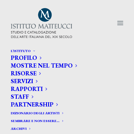
L’ISTITUTO
PROFILO
CERCA TRA GLI ARTISTI:
MOSTRE NEL TEMPO
RISORSE
Search
SERVIZI
for:
RAPPORTI
STAFF
PARTNERSHIP
DIZIONARIO DEGLI ARTISTI
SEMBRARE E NON ESSERE…
ARCHIVI