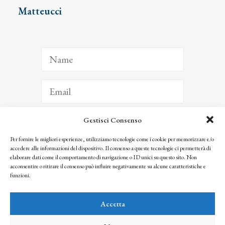
Matteucci
Gestisci Consenso
ISCRIVITI
Per fornire le migliori esperienze, utilizziamo tecnologie come i cookie per memorizzare e/o
accedere alle informazioni del dispositivo. Il consenso a queste tecnologie ci permetterà di
Facendo clic per iscriverti, riconosci che le tue informazioni saranno trattate
elaborare dati come il comportamento di navigazione o ID unici su questo sito. Non
seguendo la nostra
Privacy Policy
acconsentire o ritirare il consenso può influire negativamente su alcune caratteristiche e
© 2025 Istituto Matteucci. All right reserved
funzioni.
Nessuna parte di questo sito può essere riprodotta o trasmessa con qualsiasi mezzo senza
l’autorizzazione scritta dei proprietari dei diritti e dell’Istituto Matteucci
Accetta