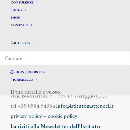
Biglioli Mario
CONSULENZE
FOCUS
SHOP
CONTATTI
RICERCA
DIZIONARIO DEGLI ARTISTI
LOGIN / REGISTER
CARRELLO
Istituto Matteucci
Il tuo carrello è vuoto.
viale Buonarroti, 9 – 55049 Viareggio (LU)
tel +39 0584 54354
info@istitutomatteucci.it
privacy policy
–
cookie policy
Iscriviti alla Newsletter dell’Istituto