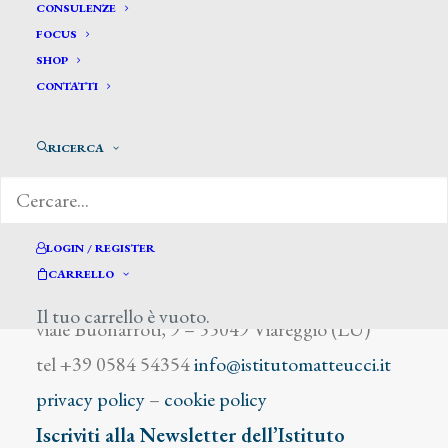
Bini Alberto
CONSULENZE
FOCUS
SHOP
CONTATTI
RICERCA
DIZIONARIO DEGLI ARTISTI
LOGIN / REGISTER
CARRELLO
Istituto Matteucci
Il tuo carrello è vuoto.
viale Buonarroti, 9 – 55049 Viareggio (LU)
tel +39 0584 54354
info@istitutomatteucci.it
privacy policy
–
cookie policy
Iscriviti alla Newsletter dell’Istituto