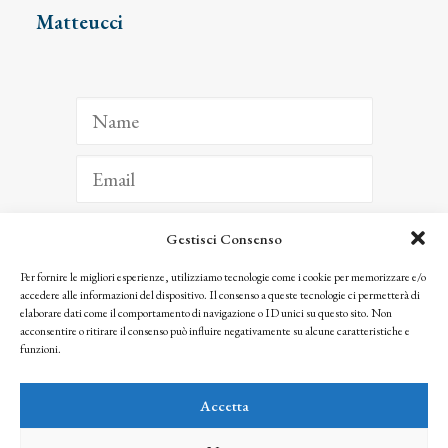
Matteucci
Gestisci Consenso
ISCRIVITI
Per fornire le migliori esperienze, utilizziamo tecnologie come i cookie per memorizzare e/o
accedere alle informazioni del dispositivo. Il consenso a queste tecnologie ci permetterà di
Facendo clic per iscriverti, riconosci che le tue informazioni saranno trattate
elaborare dati come il comportamento di navigazione o ID unici su questo sito. Non
seguendo la nostra
Privacy Policy
acconsentire o ritirare il consenso può influire negativamente su alcune caratteristiche e
© 2025 Istituto Matteucci. All right reserved
funzioni.
Nessuna parte di questo sito può essere riprodotta o trasmessa con qualsiasi mezzo senza
l’autorizzazione scritta dei proprietari dei diritti e dell’Istituto Matteucci
Accetta