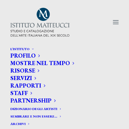
L’ISTITUTO
PROFILO
CERCA TRA GLI ARTISTI:
MOSTRE NEL TEMPO
RISORSE
Search
SERVIZI
for:
RAPPORTI
STAFF
PARTNERSHIP
DIZIONARIO DEGLI ARTISTI
SEMBRARE E NON ESSERE…
ARCHIVI