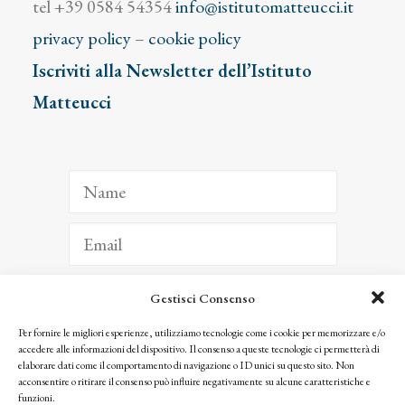
tel +39 0584 54354
info@istitutomatteucci.it
privacy policy
–
cookie policy
Iscriviti alla Newsletter dell’Istituto
Matteucci
Gestisci Consenso
ISCRIVITI
Per fornire le migliori esperienze, utilizziamo tecnologie come i cookie per memorizzare e/o
accedere alle informazioni del dispositivo. Il consenso a queste tecnologie ci permetterà di
Facendo clic per iscriverti, riconosci che le tue informazioni saranno trattate
elaborare dati come il comportamento di navigazione o ID unici su questo sito. Non
seguendo la nostra
Privacy Policy
acconsentire o ritirare il consenso può influire negativamente su alcune caratteristiche e
© 2025 Istituto Matteucci. All right reserved
funzioni.