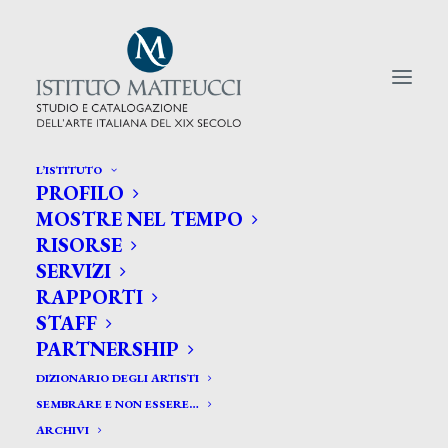
L’ISTITUTO
PROFILO
CERCA TRA GLI ARTISTI:
MOSTRE NEL TEMPO
RISORSE
Search
SERVIZI
for:
RAPPORTI
STAFF
PARTNERSHIP
DIZIONARIO DEGLI ARTISTI
SEMBRARE E NON ESSERE…
ARCHIVI