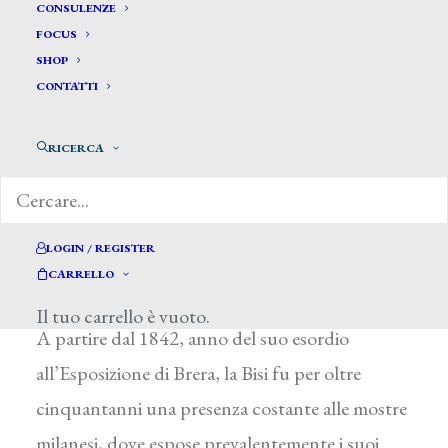
CONSULENZE
FOCUS
SHOP
CONTATTI
RICERCA
Bisi Fulvia *
LOGIN / REGISTER
BISI FULVIA
CARRELLO
Milano 1818 – 1911
Il tuo carrello è vuoto.
A partire dal 1842, anno del suo esordio
all’Esposizione di Brera, la Bisi fu per oltre
cinquantanni una presenza costante alle mostre
milanesi, dove espose prevalentemente i suoi