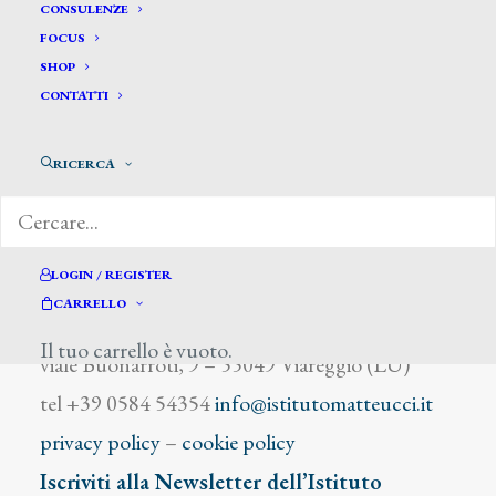
Blanc
CONSULENZE
FOCUS
SHOP
CONTATTI
RICERCA
DIZIONARIO DEGLI ARTISTI
LOGIN / REGISTER
CARRELLO
Istituto Matteucci
Il tuo carrello è vuoto.
viale Buonarroti, 9 – 55049 Viareggio (LU)
tel +39 0584 54354
info@istitutomatteucci.it
privacy policy
–
cookie policy
Iscriviti alla Newsletter dell’Istituto