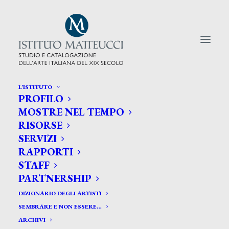
L’ISTITUTO
PROFILO
CERCA TRA GLI ARTISTI:
MOSTRE NEL TEMPO
RISORSE
Search
SERVIZI
for:
RAPPORTI
STAFF
PARTNERSHIP
DIZIONARIO DEGLI ARTISTI
SEMBRARE E NON ESSERE…
ARCHIVI