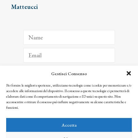
Matteucci
Gestisci Consenso
ISCRIVITI
Per fornire le migliori esperienze, utilizziamo tecnologie come i cookie per memorizzare e/o
accedere alle informazioni del dispositivo. Il consenso a queste tecnologie ci permetterà di
Facendo clic per iscriverti, riconosci che le tue informazioni saranno trattate
elaborare dati come il comportamento di navigazione o ID unici su questo sito. Non
seguendo la nostra
Privacy Policy
acconsentire o ritirare il consenso può influire negativamente su alcune caratteristiche e
© 2025 Istituto Matteucci. All right reserved
funzioni.
Nessuna parte di questo sito può essere riprodotta o trasmessa con qualsiasi mezzo senza
l’autorizzazione scritta dei proprietari dei diritti e dell’Istituto Matteucci
Accetta