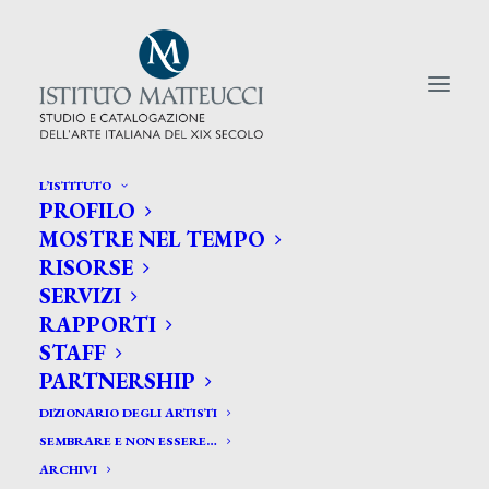
L’ISTITUTO
PROFILO
CERCA TRA GLI ARTISTI:
MOSTRE NEL TEMPO
RISORSE
Search
SERVIZI
for:
RAPPORTI
STAFF
PARTNERSHIP
DIZIONARIO DEGLI ARTISTI
SEMBRARE E NON ESSERE…
ARCHIVI