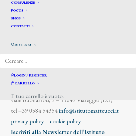
Boberg Ferdinando
CONSULENZE
FOCUS
SHOP
CONTATTI
RICERCA
DIZIONARIO DEGLI ARTISTI
LOGIN / REGISTER
CARRELLO
Istituto Matteucci
Il tuo carrello è vuoto.
viale Buonarroti, 9 – 55049 Viareggio (LU)
tel +39 0584 54354
info@istitutomatteucci.it
privacy policy
–
cookie policy
Iscriviti alla Newsletter dell’Istituto