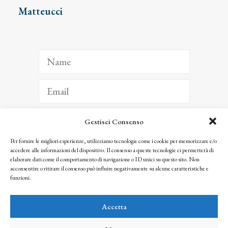
Matteucci
Gestisci Consenso
ISCRIVITI
Per fornire le migliori esperienze, utilizziamo tecnologie come i cookie per memorizzare e/o
accedere alle informazioni del dispositivo. Il consenso a queste tecnologie ci permetterà di
Facendo clic per iscriverti, riconosci che le tue informazioni saranno trattate
elaborare dati come il comportamento di navigazione o ID unici su questo sito. Non
seguendo la nostra
Privacy Policy
acconsentire o ritirare il consenso può influire negativamente su alcune caratteristiche e
© 2025 Istituto Matteucci. All right reserved
funzioni.
Nessuna parte di questo sito può essere riprodotta o trasmessa con qualsiasi mezzo senza
l’autorizzazione scritta dei proprietari dei diritti e dell’Istituto Matteucci
Accetta