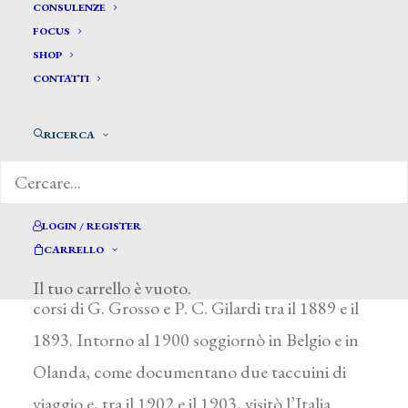
CONSULENZE
FOCUS
SHOP
CONTATTI
Boccardo Federico *
RICERCA
BOCCARDO FEDERICO
Varallo Sesia (Vercelli) 1869 – Sciolze (Torino)
LOGIN / REGISTER
1912
CARRELLO
Frequentò all’Accademia Albertina di Torino i
Il tuo carrello è vuoto.
corsi di G. Grosso e P. C. Gilardi tra il 1889 e il
1893. Intorno al 1900 soggiornò in Belgio e in
Olanda, come documentano due taccuini di
viaggio e, tra il 1902 e il 1903, visitò l’Italia