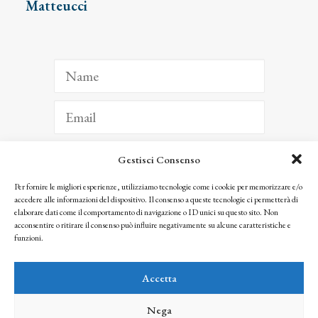
Matteucci
Gestisci Consenso
ISCRIVITI
Per fornire le migliori esperienze, utilizziamo tecnologie come i cookie per memorizzare e/o
accedere alle informazioni del dispositivo. Il consenso a queste tecnologie ci permetterà di
Facendo clic per iscriverti, riconosci che le tue informazioni saranno trattate
elaborare dati come il comportamento di navigazione o ID unici su questo sito. Non
seguendo la nostra
Privacy Policy
acconsentire o ritirare il consenso può influire negativamente su alcune caratteristiche e
© 2025 Istituto Matteucci. All right reserved
funzioni.
Nessuna parte di questo sito può essere riprodotta o trasmessa con qualsiasi mezzo senza
l’autorizzazione scritta dei proprietari dei diritti e dell’Istituto Matteucci
Accetta
Nega