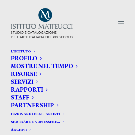
L’ISTITUTO
PROFILO
CERCA TRA GLI ARTISTI:
MOSTRE NEL TEMPO
RISORSE
Search
SERVIZI
for:
RAPPORTI
STAFF
PARTNERSHIP
DIZIONARIO DEGLI ARTISTI
SEMBRARE E NON ESSERE…
ARCHIVI