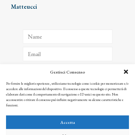
Matteucci
Gestisci Consenso
ISCRIVITI
Per fornire le migliori esperienze, utilizziamo tecnologie come i cookie per memorizzare e/o
accedere alle informazioni del dispositivo. Il consenso a queste tecnologie ci permetterà di
Facendo clic per iscriverti, riconosci che le tue informazioni saranno trattate
elaborare dati come il comportamento di navigazione o ID unici su questo sito. Non
seguendo la nostra
Privacy Policy
acconsentire o ritirare il consenso può influire negativamente su alcune caratteristiche e
© 2025 Istituto Matteucci. All right reserved
funzioni.
Nessuna parte di questo sito può essere riprodotta o trasmessa con qualsiasi mezzo senza
l’autorizzazione scritta dei proprietari dei diritti e dell’Istituto Matteucci
Accetta