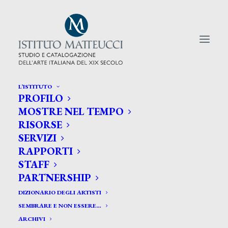
L’ISTITUTO
PROFILO
CERCA TRA GLI ARTISTI:
MOSTRE NEL TEMPO
RISORSE
Search
SERVIZI
for:
RAPPORTI
STAFF
PARTNERSHIP
DIZIONARIO DEGLI ARTISTI
SEMBRARE E NON ESSERE…
ARCHIVI