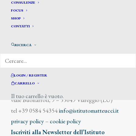
Boddington H.I.
CONSULENZE
FOCUS
SHOP
CONTATTI
RICERCA
DIZIONARIO DEGLI ARTISTI
LOGIN / REGISTER
CARRELLO
Istituto Matteucci
Il tuo carrello è vuoto.
viale Buonarroti, 9 – 55049 Viareggio (LU)
tel +39 0584 54354
info@istitutomatteucci.it
privacy policy
–
cookie policy
Iscriviti alla Newsletter dell’Istituto