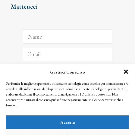
Matteucci
Gestisci Consenso
ISCRIVITI
Per fornire le migliori esperienze, utilizziamo tecnologie come i cookie per memorizzare e/o
accedere alle informazioni del dispositivo. Il consenso a queste tecnologie ci permetterà di
Facendo clic per iscriverti, riconosci che le tue informazioni saranno trattate
elaborare dati come il comportamento di navigazione o ID unici su questo sito. Non
seguendo la nostra
Privacy Policy
acconsentire o ritirare il consenso può influire negativamente su alcune caratteristiche e
© 2025 Istituto Matteucci. All right reserved
funzioni.
Nessuna parte di questo sito può essere riprodotta o trasmessa con qualsiasi mezzo senza
l’autorizzazione scritta dei proprietari dei diritti e dell’Istituto Matteucci
Accetta