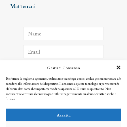
Matteucci
Gestisci Consenso
ISCRIVITI
Per fornire le migliori esperienze, utilizziamo tecnologie come i cookie per memorizzare e/o
accedere alle informazioni del dispositivo. Il consenso a queste tecnologie ci permetterà di
Facendo clic per iscriverti, riconosci che le tue informazioni saranno trattate
elaborare dati come il comportamento di navigazione o ID unici su questo sito. Non
seguendo la nostra
Privacy Policy
acconsentire o ritirare il consenso può influire negativamente su alcune caratteristiche e
© 2025 Istituto Matteucci. All right reserved
funzioni.
Nessuna parte di questo sito può essere riprodotta o trasmessa con qualsiasi mezzo senza
l’autorizzazione scritta dei proprietari dei diritti e dell’Istituto Matteucci
Accetta