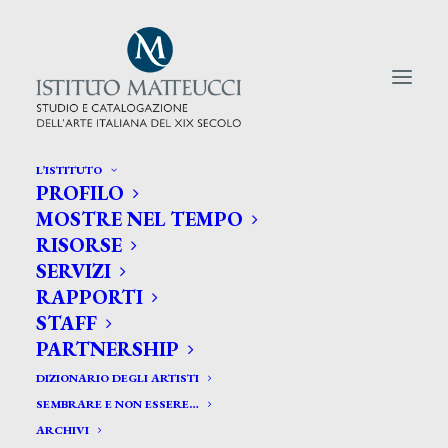
L’ISTITUTO
PROFILO
CERCA TRA GLI ARTISTI:
MOSTRE NEL TEMPO
RISORSE
Search
SERVIZI
for:
RAPPORTI
STAFF
PARTNERSHIP
DIZIONARIO DEGLI ARTISTI
SEMBRARE E NON ESSERE…
ARCHIVI