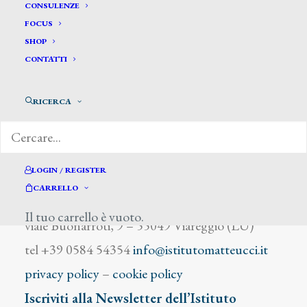
Bonfiglio Renzo
CONSULENZE
FOCUS
SHOP
CONTATTI
RICERCA
DIZIONARIO DEGLI ARTISTI
LOGIN / REGISTER
CARRELLO
Istituto Matteucci
Il tuo carrello è vuoto.
viale Buonarroti, 9 – 55049 Viareggio (LU)
tel +39 0584 54354
info@istitutomatteucci.it
privacy policy
–
cookie policy
Iscriviti alla Newsletter dell’Istituto