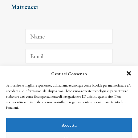
Matteucci
Gestisci Consenso
ISCRIVITI
Per fornire le migliori esperienze, utilizziamo tecnologie come i cookie per memorizzare e/o
accedere alle informazioni del dispositivo. Il consenso a queste tecnologie ci permetterà di
Facendo clic per iscriverti, riconosci che le tue informazioni saranno trattate
elaborare dati come il comportamento di navigazione o ID unici su questo sito. Non
seguendo la nostra
Privacy Policy
acconsentire o ritirare il consenso può influire negativamente su alcune caratteristiche e
© 2025 Istituto Matteucci. All right reserved
funzioni.
Nessuna parte di questo sito può essere riprodotta o trasmessa con qualsiasi mezzo senza
l’autorizzazione scritta dei proprietari dei diritti e dell’Istituto Matteucci
Accetta