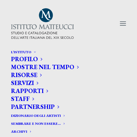
L’ISTITUTO
PROFILO
CERCA TRA GLI ARTISTI:
MOSTRE NEL TEMPO
RISORSE
Search
SERVIZI
for:
RAPPORTI
STAFF
PARTNERSHIP
DIZIONARIO DEGLI ARTISTI
SEMBRARE E NON ESSERE…
ARCHIVI