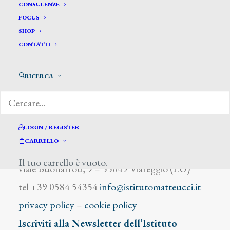
Boni L.
CONSULENZE
FOCUS
SHOP
CONTATTI
RICERCA
DIZIONARIO DEGLI ARTISTI
LOGIN / REGISTER
CARRELLO
Istituto Matteucci
Il tuo carrello è vuoto.
viale Buonarroti, 9 – 55049 Viareggio (LU)
tel +39 0584 54354
info@istitutomatteucci.it
privacy policy
–
cookie policy
Iscriviti alla Newsletter dell’Istituto