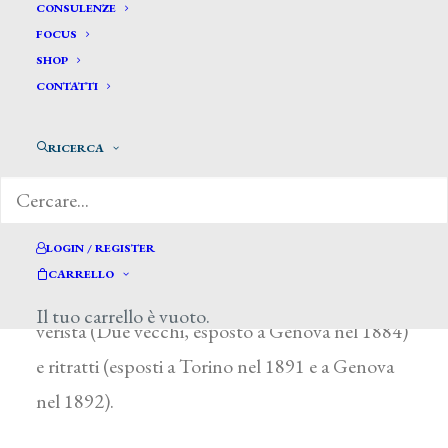
Boniforti Vincenzo*
CONSULENZE
FOCUS
SHOP
BONIFORTI VINCENZO
CONTATTI
Vigevano (Pavia) 1866 – 1904
RICERCA
Studiò con G. B. Garberini a Vigevano e poi
all’Accademia di Brera a Milano. L’artista eseguì
opere a fresco nelle chiese della sua città (chiesa
LOGIN / REGISTER
del Carmine e chiesa di San Bernardo) e
CARRELLO
partecipò alle esposizioni con tele di ispirazione
Il tuo carrello è vuoto.
verista (Due vecchi, esposto a Genova nel 1884)
e ritratti (esposti a Torino nel 1891 e a Genova
nel 1892).