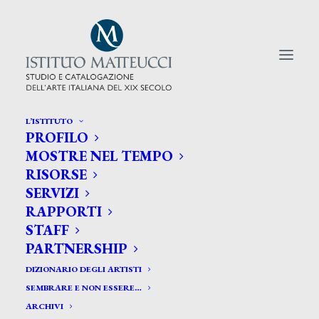
L’ISTITUTO
PROFILO
CERCA TRA GLI ARTISTI:
MOSTRE NEL TEMPO
RISORSE
Search
SERVIZI
for:
RAPPORTI
STAFF
PARTNERSHIP
DIZIONARIO DEGLI ARTISTI
SEMBRARE E NON ESSERE…
ARCHIVI