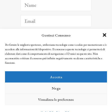
Gestisci Consenso
ISCRIVITI
Per fornire le migliori esperienze, utilizziamo tecnologie come i cookie per memorizzare e/o
accedere alle informazioni del dispositivo. Il consenso a queste tecnologie ci permetterà di
Facendo clic per iscriverti, riconosci che le tue informazioni saranno trattate
elaborare dati come il comportamento di navigazione o ID unici su questo sito. Non
seguendo la nostra
Privacy Policy
acconsentire o ritirare il consenso può influire negativamente su alcune caratteristiche e
© 2025 Istituto Matteucci. All right reserved
funzioni.
Nessuna parte di questo sito può essere riprodotta o trasmessa con qualsiasi mezzo senza
l’autorizzazione scritta dei proprietari dei diritti e dell’Istituto Matteucci
Accetta
Nega
Visualizza le preferenze
credits