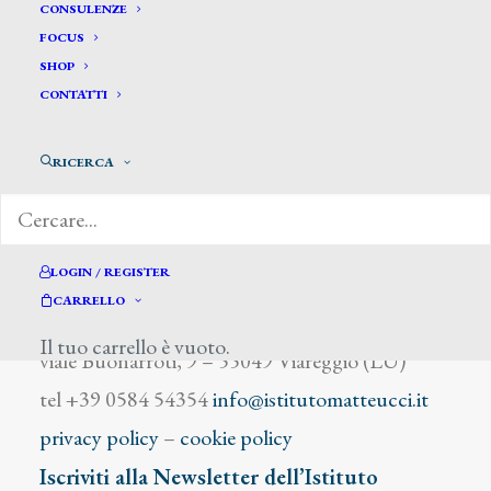
Borotti Severino
CONSULENZE
FOCUS
SHOP
CONTATTI
RICERCA
DIZIONARIO DEGLI ARTISTI
LOGIN / REGISTER
CARRELLO
Istituto Matteucci
Il tuo carrello è vuoto.
viale Buonarroti, 9 – 55049 Viareggio (LU)
tel +39 0584 54354
info@istitutomatteucci.it
privacy policy
–
cookie policy
Iscriviti alla Newsletter dell’Istituto