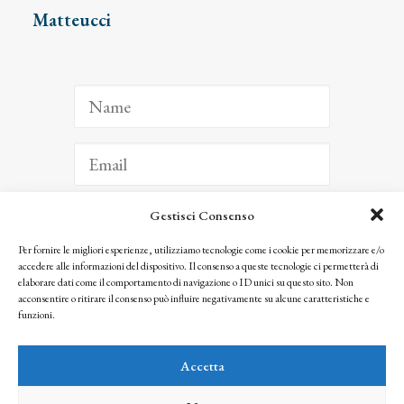
Matteucci
Gestisci Consenso
ISCRIVITI
Per fornire le migliori esperienze, utilizziamo tecnologie come i cookie per memorizzare e/o
accedere alle informazioni del dispositivo. Il consenso a queste tecnologie ci permetterà di
Facendo clic per iscriverti, riconosci che le tue informazioni saranno trattate
elaborare dati come il comportamento di navigazione o ID unici su questo sito. Non
seguendo la nostra
Privacy Policy
acconsentire o ritirare il consenso può influire negativamente su alcune caratteristiche e
© 2025 Istituto Matteucci. All right reserved
funzioni.
Nessuna parte di questo sito può essere riprodotta o trasmessa con qualsiasi mezzo senza
l’autorizzazione scritta dei proprietari dei diritti e dell’Istituto Matteucci
Accetta