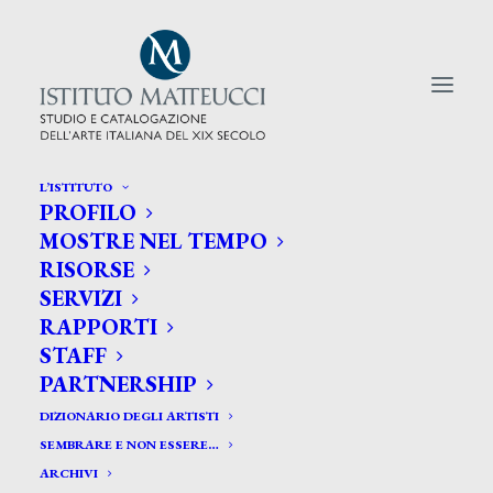
L’ISTITUTO
PROFILO
CERCA TRA GLI ARTISTI:
MOSTRE NEL TEMPO
RISORSE
Search
SERVIZI
for:
RAPPORTI
STAFF
PARTNERSHIP
DIZIONARIO DEGLI ARTISTI
SEMBRARE E NON ESSERE…
ARCHIVI