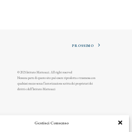
PROSSIMO
© 2025 Istituto Matteucci. All right reserved
Nessuna parte di questo sito può essere riprodotta o trasmessa con
qualsiasi mezzo senza l’autorizzazione scritta dei proprietari dei
diritti e dell’Istituto Matteucci
Gestisci Consenso