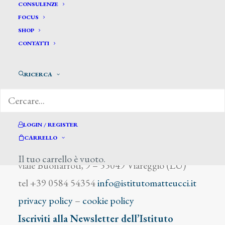
Bossone Carlo
CONSULENZE
FOCUS
SHOP
CONTATTI
RICERCA
DIZIONARIO DEGLI ARTISTI
LOGIN / REGISTER
CARRELLO
Istituto Matteucci
Il tuo carrello è vuoto.
viale Buonarroti, 9 – 55049 Viareggio (LU)
tel +39 0584 54354
info@istitutomatteucci.it
privacy policy
–
cookie policy
Iscriviti alla Newsletter dell’Istituto