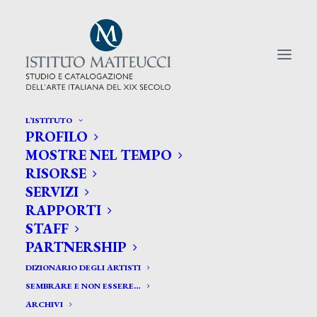
L’ISTITUTO
PROFILO
CERCA TRA GLI ARTISTI:
MOSTRE NEL TEMPO
RISORSE
Search
SERVIZI
for:
RAPPORTI
STAFF
PARTNERSHIP
DIZIONARIO DEGLI ARTISTI
SEMBRARE E NON ESSERE…
ARCHIVI