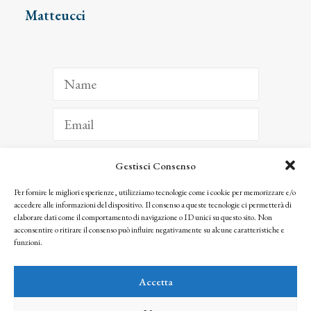
Matteucci
Gestisci Consenso
ISCRIVITI
Per fornire le migliori esperienze, utilizziamo tecnologie come i cookie per memorizzare e/o
accedere alle informazioni del dispositivo. Il consenso a queste tecnologie ci permetterà di
Facendo clic per iscriverti, riconosci che le tue informazioni saranno trattate
elaborare dati come il comportamento di navigazione o ID unici su questo sito. Non
seguendo la nostra
Privacy Policy
acconsentire o ritirare il consenso può influire negativamente su alcune caratteristiche e
© 2025 Istituto Matteucci. All right reserved
funzioni.
Nessuna parte di questo sito può essere riprodotta o trasmessa con qualsiasi mezzo senza
l’autorizzazione scritta dei proprietari dei diritti e dell’Istituto Matteucci
Accetta