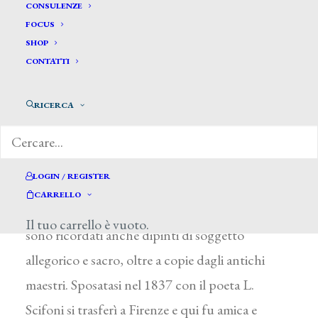
Botti Scifoni Idda*
CONSULENZE
FOCUS
SHOP
BOTTI SCIFONI IDDA
CONTATTI
Roma 1812 – Firenze 1844
RICERCA
Studiò con G. Silvagni a Roma, dove nel 1831
partecipò all’Esposizione della Società Amatori e
Cultori con un dipinto sul tema della
LOGIN / REGISTER
Gerusalemme Liberata e con uno studio.
CARRELLO
L’artista si dedicò essenzialmente al ritratto, ma
Il tuo carrello è vuoto.
sono ricordati anche dipinti di soggetto
allegorico e sacro, oltre a copie dagli antichi
maestri. Sposatasi nel 1837 con il poeta L.
Scifoni si trasferì a Firenze e qui fu amica e