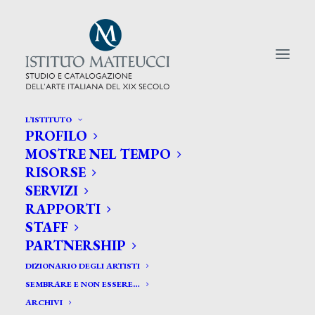
L’ISTITUTO
PROFILO
CERCA TRA GLI ARTISTI:
MOSTRE NEL TEMPO
RISORSE
Search
SERVIZI
for:
RAPPORTI
STAFF
PARTNERSHIP
DIZIONARIO DEGLI ARTISTI
SEMBRARE E NON ESSERE…
ARCHIVI