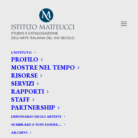
L’ISTITUTO
PROFILO
CERCA TRA GLI ARTISTI:
MOSTRE NEL TEMPO
RISORSE
Search
SERVIZI
for:
RAPPORTI
STAFF
PARTNERSHIP
DIZIONARIO DEGLI ARTISTI
SEMBRARE E NON ESSERE…
ARCHIVI