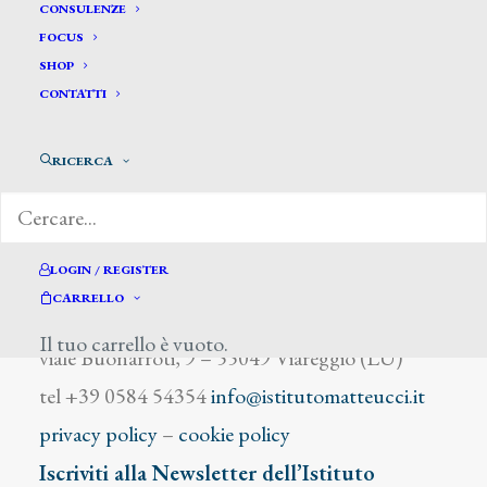
Bovimotti
CONSULENZE
FOCUS
SHOP
CONTATTI
RICERCA
DIZIONARIO DEGLI ARTISTI
LOGIN / REGISTER
CARRELLO
Istituto Matteucci
Il tuo carrello è vuoto.
viale Buonarroti, 9 – 55049 Viareggio (LU)
tel +39 0584 54354
info@istitutomatteucci.it
privacy policy
–
cookie policy
Iscriviti alla Newsletter dell’Istituto