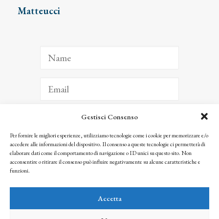
Matteucci
Gestisci Consenso
ISCRIVITI
Per fornire le migliori esperienze, utilizziamo tecnologie come i cookie per memorizzare e/o
accedere alle informazioni del dispositivo. Il consenso a queste tecnologie ci permetterà di
Facendo clic per iscriverti, riconosci che le tue informazioni saranno trattate
elaborare dati come il comportamento di navigazione o ID unici su questo sito. Non
seguendo la nostra
Privacy Policy
acconsentire o ritirare il consenso può influire negativamente su alcune caratteristiche e
© 2025 Istituto Matteucci. All right reserved
funzioni.
Nessuna parte di questo sito può essere riprodotta o trasmessa con qualsiasi mezzo senza
l’autorizzazione scritta dei proprietari dei diritti e dell’Istituto Matteucci
Accetta