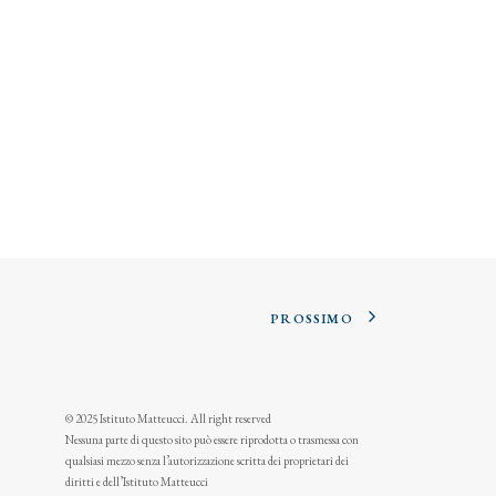
PROSSIMO
© 2025 Istituto Matteucci. All right reserved
Nessuna parte di questo sito può essere riprodotta o trasmessa con
qualsiasi mezzo senza l’autorizzazione scritta dei proprietari dei
diritti e dell’Istituto Matteucci