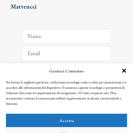
Matteucci
Gestisci Consenso
ISCRIVITI
Per fornire le migliori esperienze, utilizziamo tecnologie come i cookie per memorizzare e/o
accedere alle informazioni del dispositivo. Il consenso a queste tecnologie ci permetterà di
Facendo clic per iscriverti, riconosci che le tue informazioni saranno trattate
elaborare dati come il comportamento di navigazione o ID unici su questo sito. Non
seguendo la nostra
Privacy Policy
acconsentire o ritirare il consenso può influire negativamente su alcune caratteristiche e
© 2025 Istituto Matteucci. All right reserved
funzioni.
Nessuna parte di questo sito può essere riprodotta o trasmessa con qualsiasi mezzo senza
l’autorizzazione scritta dei proprietari dei diritti e dell’Istituto Matteucci
Accetta