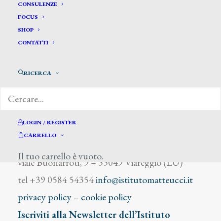
Bresciani G.
CONSULENZE
FOCUS
SHOP
CONTATTI
RICERCA
DIZIONARIO DEGLI ARTISTI
LOGIN / REGISTER
CARRELLO
Istituto Matteucci
Il tuo carrello è vuoto.
viale Buonarroti, 9 – 55049 Viareggio (LU)
tel +39 0584 54354
info@istitutomatteucci.it
privacy policy
–
cookie policy
Iscriviti alla Newsletter dell’Istituto