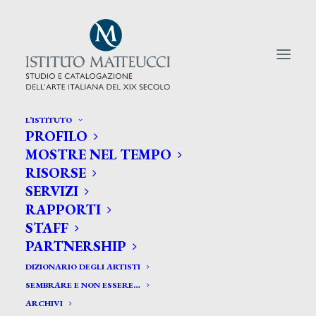
L’ISTITUTO
PROFILO
CERCA TRA GLI ARTISTI:
MOSTRE NEL TEMPO
RISORSE
Search
SERVIZI
for:
RAPPORTI
STAFF
PARTNERSHIP
DIZIONARIO DEGLI ARTISTI
SEMBRARE E NON ESSERE…
ARCHIVI