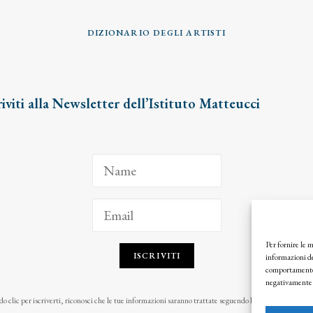
DIZIONARIO DEGLI ARTISTI
riviti alla Newsletter dell’Istituto Matteucci
Per fornire le 
ISCRIVITI
informazioni de
comportamento d
negativamente s
o clic per iscriverti, riconosci che le tue informazioni saranno trattate seguendo la nostra
Privacy Pol