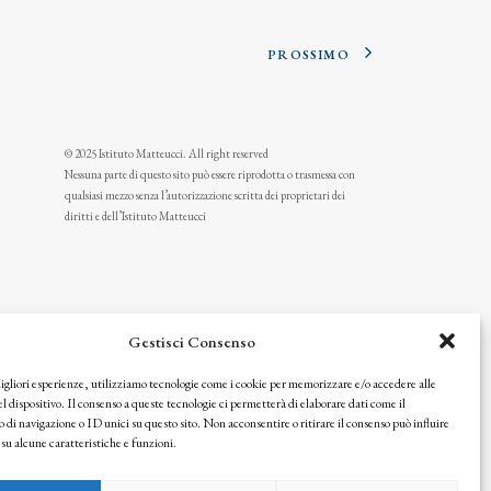
PROSSIMO
© 2025 Istituto Matteucci. All right reserved
Nessuna parte di questo sito può essere riprodotta o trasmessa con
qualsiasi mezzo senza l’autorizzazione scritta dei proprietari dei
diritti e dell’Istituto Matteucci
Gestisci Consenso
migliori esperienze, utilizziamo tecnologie come i cookie per memorizzare e/o accedere alle
l dispositivo. Il consenso a queste tecnologie ci permetterà di elaborare dati come il
i navigazione o ID unici su questo sito. Non acconsentire o ritirare il consenso può influire
u alcune caratteristiche e funzioni.
icy