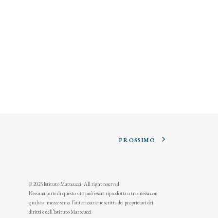
PROSSIMO
© 2025 Istituto Matteucci. All right reserved
Nessuna parte di questo sito può essere riprodotta o trasmessa con
qualsiasi mezzo senza l’autorizzazione scritta dei proprietari dei
diritti e dell’Istituto Matteucci