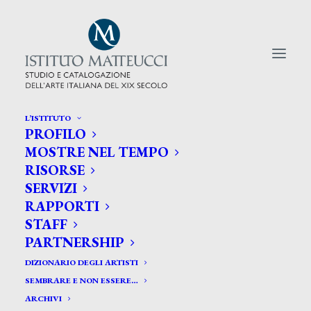
L’ISTITUTO
PROFILO
CERCA TRA GLI ARTISTI:
MOSTRE NEL TEMPO
RISORSE
Search
SERVIZI
for:
RAPPORTI
STAFF
PARTNERSHIP
DIZIONARIO DEGLI ARTISTI
SEMBRARE E NON ESSERE…
ARCHIVI