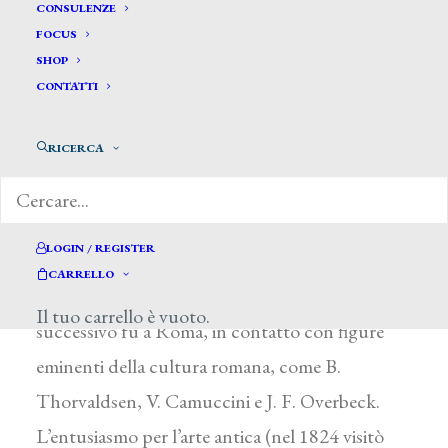
Briullov Karl Pavlovich *
CONSULENZE
FOCUS
SHOP
BRJULLOV KARL PAVLOVICH
CONTATTI
Pietroburgo (Russia) 1799 – Manziana (Roma)
RICERCA
1852
Si formò all’Accademia di Pietroburgo fra il
1809 e il 1821, crescendo nel clima di fermenti
LOGIN / REGISTER
romantici successivo all’invasione napoleonica
CARRELLO
del 1812. Nel 1822 giunse in Italia e dall’anno
Il tuo carrello è vuoto.
successivo fu a Roma, in contatto con figure
eminenti della cultura romana, come B.
Thorvaldsen, V. Camuccini e J. F. Overbeck.
L’entusiasmo per l’arte antica (nel 1824 visitò