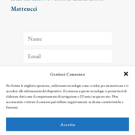
Matteucci
Gestisci Consenso
ISCRIVITI
Per fornire le migliori esperienze, utilizziamo tecnologie come i cookie per memorizzare e/o
accedere alle informazioni del dispositivo. Il consenso a queste tecnologie ci permetterà di
Facendo clic per iscriverti, riconosci che le tue informazioni saranno trattate
elaborare dati come il comportamento di navigazione o ID unici su questo sito. Non
seguendo la nostra
Privacy Policy
acconsentire o ritirare il consenso può influire negativamente su alcune caratteristiche e
© 2025 Istituto Matteucci. All right reserved
funzioni.
Nessuna parte di questo sito può essere riprodotta o trasmessa con qualsiasi mezzo senza
l’autorizzazione scritta dei proprietari dei diritti e dell’Istituto Matteucci
Accetta