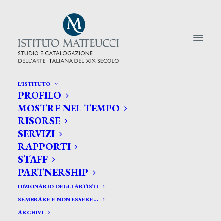
L’ISTITUTO
PROFILO
CERCA TRA GLI ARTISTI:
MOSTRE NEL TEMPO
RISORSE
Search
SERVIZI
for:
RAPPORTI
STAFF
PARTNERSHIP
DIZIONARIO DEGLI ARTISTI
SEMBRARE E NON ESSERE…
ARCHIVI