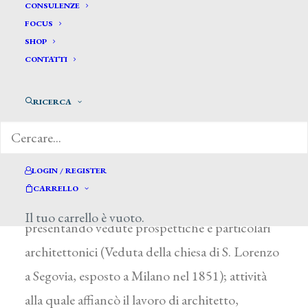
Brocca Giovanni*
CONSULENZE
FOCUS
SHOP
BROCCA GIOVANNI
CONTATTI
Milano 1803 – Magenta (Milano) 1876
RICERCA
Allievo dal 1824 di D. Moglia e F. Durelli presso
la milanese Accademia di Brera, tra il 1839 e il
1845 frequentò a Roma P. Clave ed E. Landesio.
LOGIN / REGISTER
L’artista viaggiò in Italia e in Europa e, fra il 1830
CARRELLO
e il 1873, fu assiduo alle principali esposizioni
Il tuo carrello è vuoto.
presentando vedute prospettiche e particolari
architettonici (Veduta della chiesa di S. Lorenzo
a Segovia, esposto a Milano nel 1851); attività
alla quale affiancò il lavoro di architetto,