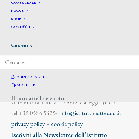
Broggini Luigi
CONSULENZE
FOCUS
SHOP
CONTATTI
RICERCA
DIZIONARIO DEGLI ARTISTI
LOGIN / REGISTER
CARRELLO
Istituto Matteucci
Il tuo carrello è vuoto.
viale Buonarroti, 9 – 55049 Viareggio (LU)
tel +39 0584 54354
info@istitutomatteucci.it
privacy policy
–
cookie policy
Iscriviti alla Newsletter dell’Istituto