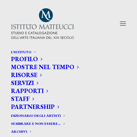
L’ISTITUTO
PROFILO
CERCA TRA GLI ARTISTI:
MOSTRE NEL TEMPO
RISORSE
Search
SERVIZI
for:
RAPPORTI
STAFF
PARTNERSHIP
DIZIONARIO DEGLI ARTISTI
SEMBRARE E NON ESSERE…
ARCHIVI