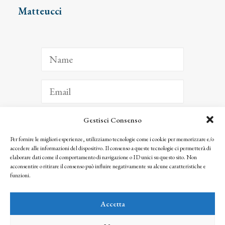
Matteucci
Gestisci Consenso
ISCRIVITI
Per fornire le migliori esperienze, utilizziamo tecnologie come i cookie per memorizzare e/o
accedere alle informazioni del dispositivo. Il consenso a queste tecnologie ci permetterà di
Facendo clic per iscriverti, riconosci che le tue informazioni saranno trattate
elaborare dati come il comportamento di navigazione o ID unici su questo sito. Non
seguendo la nostra
Privacy Policy
acconsentire o ritirare il consenso può influire negativamente su alcune caratteristiche e
© 2025 Istituto Matteucci. All right reserved
funzioni.
Nessuna parte di questo sito può essere riprodotta o trasmessa con qualsiasi mezzo senza
l’autorizzazione scritta dei proprietari dei diritti e dell’Istituto Matteucci
Accetta