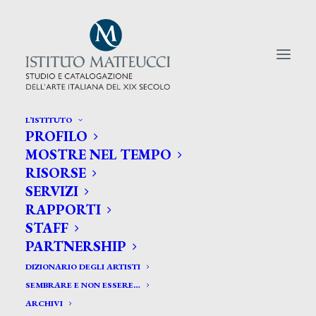
L’ISTITUTO
PROFILO
CERCA TRA GLI ARTISTI:
MOSTRE NEL TEMPO
RISORSE
Search
SERVIZI
for:
RAPPORTI
STAFF
PARTNERSHIP
DIZIONARIO DEGLI ARTISTI
SEMBRARE E NON ESSERE…
ARCHIVI