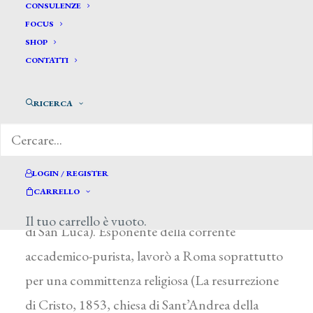
Brugnone de Rossi Casimiro*
CONSULENZE
FOCUS
SHOP
BRUGNONE DE ROSSI CASIMIRO
CONTATTI
Ivrea (Torino) 1818 – Roma 1876
RICERCA
Allievo di T. Minardi, frequentò l’Accademia di
San Luca a Roma dal 1883 al 1837, vincendo
nel 1851 il concorso Pellegrini con Giobbe
LOGIN / REGISTER
schernito dalla moglie e compianto dai tre
CARRELLO
principi Idumenei (Roma, Accademia Nazionale
Il tuo carrello è vuoto.
di San Luca). Esponente della corrente
accademico-purista, lavorò a Roma soprattutto
per una committenza religiosa (La resurrezione
di Cristo, 1853, chiesa di Sant’Andrea della