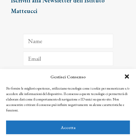
Iscriviti alla Newsletter dell’Istituto
Matteucci
Gestisci Consenso
ISCRIVITI
Per fornire le migliori esperienze, utilizziamo tecnologie come i cookie per memorizzare e/o
accedere alle informazioni del dispositivo. Il consenso a queste tecnologie ci permetterà di
Facendo clic per iscriverti, riconosci che le tue informazioni saranno trattate
elaborare dati come il comportamento di navigazione o ID unici su questo sito. Non
seguendo la nostra
Privacy Policy
acconsentire o ritirare il consenso può influire negativamente su alcune caratteristiche e
© 2025 Istituto Matteucci. All right reserved
funzioni.
Nessuna parte di questo sito può essere riprodotta o trasmessa con qualsiasi mezzo senza
l’autorizzazione scritta dei proprietari dei diritti e dell’Istituto Matteucci
Accetta