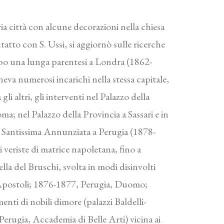
ria città con alcune decorazioni nella chiesa
tatto con S. Ussi, si aggiornò sulle ricerche
Dopo una lunga parentesi a Londra (1862-
neva numerosi incarichi nella stessa capitale,
li altri, gli interventi nel Palazzo della
ma; nel Palazzo della Provincia a Sassari e in
lla Santissima Annunziata a Perugia (1878-
 veriste di matrice napoletana, fino a
ella del Bruschi, svolta in modi disinvolti
. Apostoli; 1876-1877, Perugia, Duomo;
nti di nobili dimore (palazzi Baldelli-
erugia, Accademia di Belle Arti) vicina ai