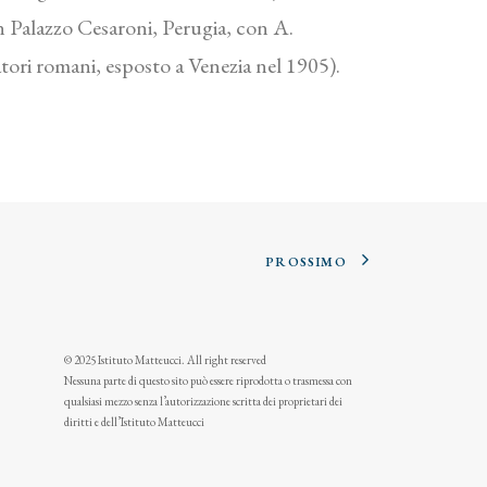
in Palazzo Cesaroni, Perugia, con A.
atori romani, esposto a Venezia nel 1905).
PROSSIMO
© 2025 Istituto Matteucci. All right reserved
Nessuna parte di questo sito può essere riprodotta o trasmessa con
qualsiasi mezzo senza l’autorizzazione scritta dei proprietari dei
diritti e dell’Istituto Matteucci