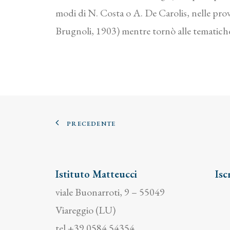
modi di N. Costa o A. De Carolis, nelle prove
Brugnoli, 1903) mentre tornò alle tematiche s
PRECEDENTE
Istituto Matteucci
Isc
viale Buonarroti, 9 – 55049
Viareggio (LU)
tel +39 0584 54354