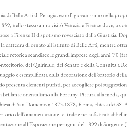
mia di Belle Arti di Perugia, esordì giovanissimo nella prop
1859, nello stesso anno visitò Venezia e Firenze dove, a con
spose a Firenze II dispotismo rovesciato dalla Giustizia. 
la cattedra di ornato all’istituto di Belle Arti, mentre otte
ale retorica scandisce le grandi imprese degli anni ’70 (fra g
ontecitorio, del Quirinale, del Senato e della Consulta a Ro
nguaggio è esemplificata dalla decorazione dell’oratorio de
zio presenta elementi puristi, per accogliere poi suggestioni
un brillante orientalismo alla Fortuny. Pittura alla moda, qu
, chiesa di San Domenico; 1875-1878, Roma, chiesa dei SS
orio dell’omamentazione teatrale e nei sofisticati abbellime
sentazione alI’Esposizione perugina del 1899 di Sorgente (P