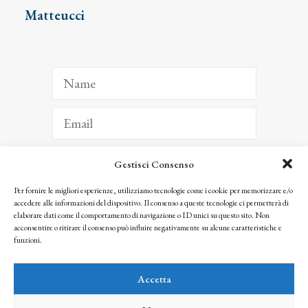
Matteucci
Gestisci Consenso
ISCRIVITI
Per fornire le migliori esperienze, utilizziamo tecnologie come i cookie per memorizzare e/o
accedere alle informazioni del dispositivo. Il consenso a queste tecnologie ci permetterà di
Facendo clic per iscriverti, riconosci che le tue informazioni saranno trattate
elaborare dati come il comportamento di navigazione o ID unici su questo sito. Non
seguendo la nostra
Privacy Policy
acconsentire o ritirare il consenso può influire negativamente su alcune caratteristiche e
© 2025 Istituto Matteucci. All right reserved
funzioni.
Nessuna parte di questo sito può essere riprodotta o trasmessa con qualsiasi mezzo senza
l’autorizzazione scritta dei proprietari dei diritti e dell’Istituto Matteucci
Accetta