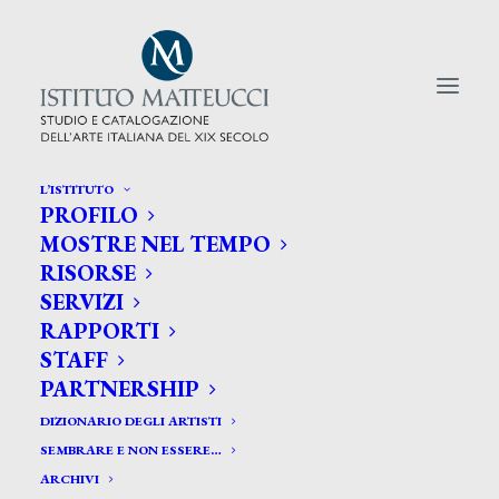
L’ISTITUTO
PROFILO
CERCA TRA GLI ARTISTI:
MOSTRE NEL TEMPO
RISORSE
Search
SERVIZI
for:
RAPPORTI
STAFF
PARTNERSHIP
DIZIONARIO DEGLI ARTISTI
SEMBRARE E NON ESSERE…
ARCHIVI