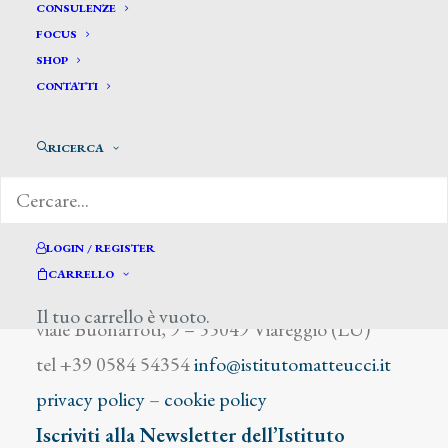
Bruzzi E.
CONSULENZE
FOCUS
SHOP
CONTATTI
RICERCA
DIZIONARIO DEGLI ARTISTI
LOGIN / REGISTER
CARRELLO
Istituto Matteucci
Il tuo carrello è vuoto.
viale Buonarroti, 9 – 55049 Viareggio (LU)
tel +39 0584 54354
info@istitutomatteucci.it
privacy policy
–
cookie policy
Iscriviti alla Newsletter dell’Istituto