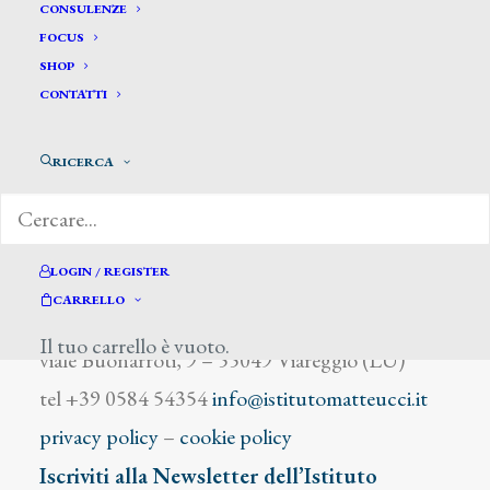
Bulli Amedeo
CONSULENZE
FOCUS
SHOP
CONTATTI
RICERCA
DIZIONARIO DEGLI ARTISTI
LOGIN / REGISTER
CARRELLO
Istituto Matteucci
Il tuo carrello è vuoto.
viale Buonarroti, 9 – 55049 Viareggio (LU)
tel +39 0584 54354
info@istitutomatteucci.it
privacy policy
–
cookie policy
Iscriviti alla Newsletter dell’Istituto