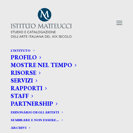
L’ISTITUTO
PROFILO
CERCA TRA GLI ARTISTI:
MOSTRE NEL TEMPO
RISORSE
Search
SERVIZI
for:
RAPPORTI
STAFF
PARTNERSHIP
DIZIONARIO DEGLI ARTISTI
SEMBRARE E NON ESSERE…
ARCHIVI