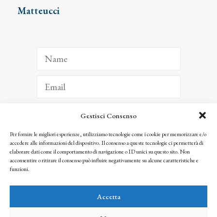
Matteucci
Gestisci Consenso
ISCRIVITI
Per fornire le migliori esperienze, utilizziamo tecnologie come i cookie per memorizzare e/o
accedere alle informazioni del dispositivo. Il consenso a queste tecnologie ci permetterà di
Facendo clic per iscriverti, riconosci che le tue informazioni saranno trattate
elaborare dati come il comportamento di navigazione o ID unici su questo sito. Non
seguendo la nostra
Privacy Policy
acconsentire o ritirare il consenso può influire negativamente su alcune caratteristiche e
© 2025 Istituto Matteucci. All right reserved
funzioni.
Nessuna parte di questo sito può essere riprodotta o trasmessa con qualsiasi mezzo senza
l’autorizzazione scritta dei proprietari dei diritti e dell’Istituto Matteucci
Accetta